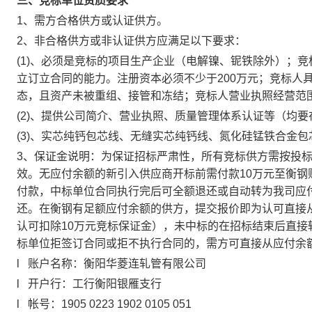
三、竞标单位资质要求
1、需方合格供方或认证供方。
2、非合格供方或非认证供方应满足以下要求：
(1)、必须是竞标的项目生产企业（电解镍、铌铁除外）；
立订立合同的能力。注册资本必须不少于200万元；竞标人
态，且资产未被重组、接管和冻结；竞标人营业执照经营范
(2)、提供公司简介、营业执照、质量管理体系认证等（均
(3)、实芯纯钙包芯线、无缝实芯纯钙线、氮化硅锰铁合金
3、保证金说明：为保证招标严肃性，所有竞标供方需按投标
效。无应付余额的新引入供应商开标前需付款10万元至衡
付款，中标单位合同执行完后可全额退还或自动转为我司应
还。在衡钢有足额应付余额的供方，提交报价即为认可直接
认可扣除10万元竞标保证金），未中标的在招标结束后直
标单位拒签订合同或拒不执行合同的，需方可直接从应付余
l 账户名称：衡阳华菱连轧管有限公司
l 开户行：工行衡阳银雁支行
l 帐号：1905 0223 1902 0105 051