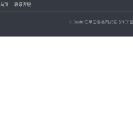
首页
联系客服
© Baidu
使用爱番番前必读
沪ICP备
NEW
HOT
暂时没有搜索结果…