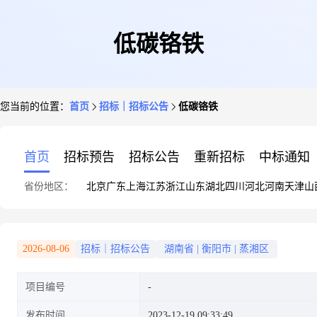
低碳铬铁
您当前的位置：
首页
招标｜招标公告
低碳铬铁
首页
招标预告
招标公告
重新招标
中标通知
省份地区：
北京
广东
上海
江苏
浙江
山东
湖北
四川
河北
河南
天津
山
2026-08-06
招标｜招标公告
湖南省
|
衡阳市
|
蒸湘区
项目编号
发布时间
2023-12-19 09:33:49