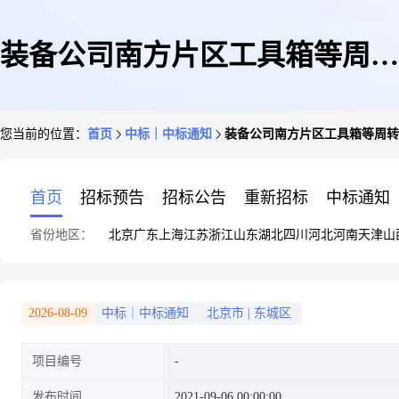
装备公司南方片区工具箱等周转
您当前的位置：
首页
中标｜中标通知
装备公司南方片区工具箱等周转
设施预制及安装服务专有品类化
首页
招标预告
招标公告
重新招标
中标通知
省份地区：
北京
广东
上海
江苏
浙江
山东
湖北
四川
河北
河南
天津
山
协议(重新招标)中标结果公告
2026-08-09
中标｜中标通知
北京市
|
东城区
项目编号
发布时间
2021-09-06 00:00:00