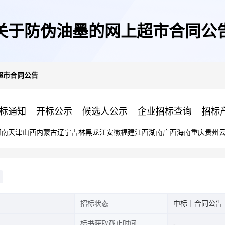
关于防伪油墨的网上超市合同公
超市合同公告
标通知
开标公示
候选人公示
企业招标查询
招标
河南
天津
山西
内蒙古
辽宁
吉林
黑龙江
安徽
福建
江西
湖南
广西
海南
重庆
贵州
招标状态
中标｜合同公告
标书获取截止时间