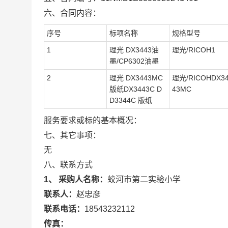
六、合同内容：
序号
标项名称
规格型号
1
理光 DX3443油
理光/RICOH1
墨/CP6302油墨
2
理光 DX3443MC
理光/RICOHDX3
版纸DX3443C D
43MC
D3344C 版纸
服务要求或标的基本概况：
七、其它事项：
无
八、联系方式
1、 采购人名称：
蛟河市第二实验小学
联系人：
赵忠彦
联系电话：
18543232112
传真：