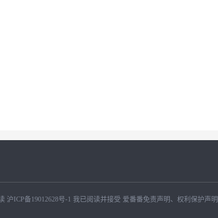
读
沪ICP备19012628号-1
我已阅读并接受
爱番番免责声明
、
权利保护声明