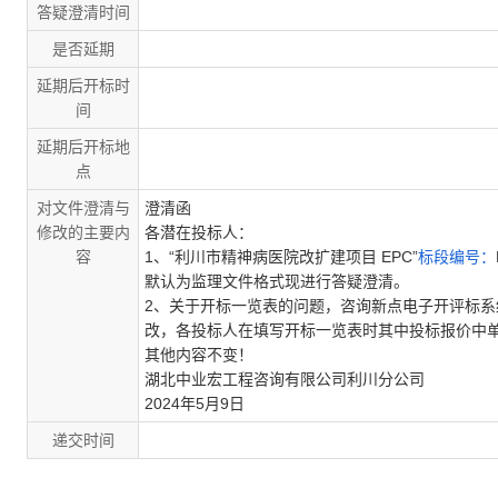
答疑澄清时间
是否延期
延期后开标时
间
延期后开标地
点
对文件澄清与
澄清函
修改的主要内
各潜在投标人：
容
1
、“利川市精神病医院改扩建项目
EPC
”
标段编号：
默认为监理文件格式现进行答疑澄清。
2
、关于开标一览表的问题，咨询新点电子开评标系
改，各投标人在填写开标一览表时其中投标报价中
其他内容不变！
湖北中业宏工程咨询有限公司利川分公司
2024
年
5
月
9
日
递交时间