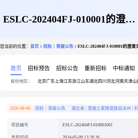
ESLC-202404FJ-010001的澄清
您当前的位置：
首页
招标｜答疑公告
ESLC-202404FJ-010001的澄
文件
首页
招标预告
招标公告
重新招标
中标通知
省份地区：
北京
广东
上海
江苏
浙江
山东
湖北
四川
河北
河南
天津
山
2026-08-06
招标｜答疑公告
湖北省
|
恩施土家族苗族自治州
|
项目编号
ESLC-202404FJ-010001001
发布时间
2024-05-09 13:28:26