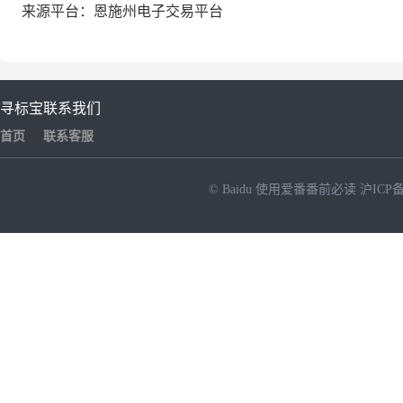
来源平台：恩施州电子交易平台
寻标宝
联系我们
首页
联系客服
© Baidu
使用爱番番前必读
沪ICP备
NEW
HOT