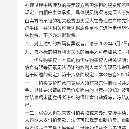
办理过程中所涉及的买卖双方所需承担的税费和所
规定，由相应主体承担，具体税费情况请竞买人于
由卖方所承担的相关税费由买受人在办理过户中先
户手续，并凭相关税费凭据原件至本院进行申请垫
纳税费，不予办理退税费。
八、
对上述标的权属有异议者，请于
2023
年5月
7
日
九、
与本标的物有利害关系的当事人可参加竞拍，
十、优先购买权：
本
标的物优先购买权人相关说明
信息有限等因素无法通知的权利人本公告现已作说
若干问题的规定》第十六条的规定，
本公告自
2023
十一、
拍卖竞价前意向竞买人须在京东注册账号并
金，具体要求请阅读竞价页面内的《竞拍须知》及
卖结束后未能竞得者冻结的保证金自动解冻，冻结
户。
十二、
买受人逾期未支付拍卖款或未办理交接手续
人逾期未支付拍卖款，法院可以裁定重新拍卖。重
拍卖成交后买受人悔拍的，缴纳的保证金不予退还