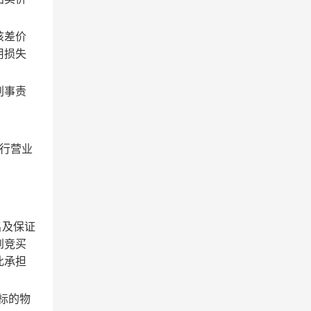
该差价
用损失
刑事责
行营业
名及保证
到竞买
此承担
标的物