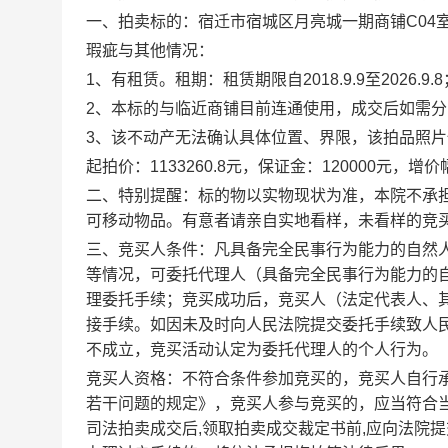
一、
拍卖标的：
宿迁市宿城区月亮城一期商铺
C04
瑕疵与其他情况：
1、
有租赁。租期：租赁期限自
2018.9.9
至
2026.9.8
2、
本标的与临近商铺目前连通使用，成交后如需分
3、
该不动产无法确认具体位置、界限，该拍品照片
起拍价：
1133260.8
元，保证金：
120000
元，增价
二、特别提醒：
标的物以实物现状为准，本院不承
可移动物品。有意者请亲自实地看样，未看样的竞
三、竞买人条件：
凡具备完全民事行为能力的自然
等情况，可委托代理人（具备完全民事行为能力的
理委托手续；竞买成功后，竞买人（法定代表人、
接手续。如因未及时向人民法院提交委托手续致人
不成立，竞买活动认定为委托代理人的个人行为。
竞买人资格：不符合条件参加竞买的，竞买人自行
若干问题的规定》，竞买人参与竞买的，应当符合
司法拍卖成交后
,
领取拍卖成交裁定书前
,
应向法院提