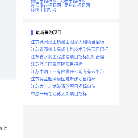
镇江市招标网
无锡市招标网
连云港市招标网
泰州市招标网
徐州市招标网
最新采购项目
江苏徐州汉王镇黑山阳光大棚项目招标
江苏省邳州市集成电路技术学院项目招标
江苏省水利工程建设项目招标投标管理办
法
江苏沛县国泰医院项目招标
江苏中烟工业有限责任公司专有云平台扩
容项目招标
江苏吴孟超肿瘤医院新建项目招标
江苏大丰斗龙港清於项目招标单位
中建一局在江苏太湖项目招标
台上