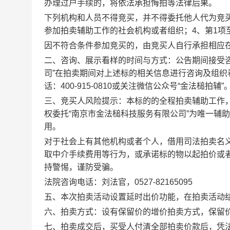
办理过户手续的，将依法承担悔拍等法律后果。
下列机构和人员不得竞买，并不得委托他人代为竞
参加拍卖辅助工作的社会机构或者组织；
4
、第
1
项
因不符合条件参加竞买的，由竞买人自行承担相应
二、
咨询、展示看样的时间与方式：公告期间接受
司
”
在拍卖期间对上述标的相关信息进行咨询及组织
话：
400-915-0810
或关注微信公众号“金法槌拍辅”
三、
竞买人风险提示：本标的的全程拍卖辅助工作
权委托“南京市金法槌科技服务有限公司”为唯一辅
用。
对于社会上有其他机构或者个人，借用司法拍卖名
取中介手续费用等行为，或承诺标的物以起拍价或
持警惕，谨防受骗。
法院咨询电话：刘法官，
0527-82165095
五、本次拍卖活动设置延时出价功能，
在拍卖活动
六、拍卖方式：设有保留价的增价拍卖方式，
保留
七、拍卖成交后，买受人付清全部拍卖价款后，凭