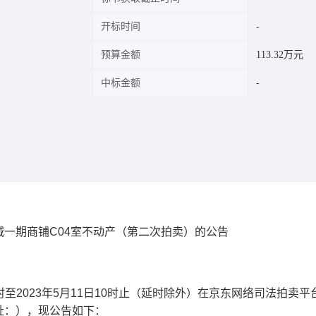
开标时间
预算金额
113.32万元
中标金额
一期商铺C04室不动产（第二次拍卖）的公告
时至
2023
年5月1
1
日
10
时止（延时除外）
在京东网络司法拍卖平
址：
），现公告如下：