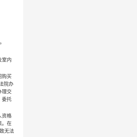
。
及室内
同购买
法院办
办理交
，委托
人资格
策。在
致无法