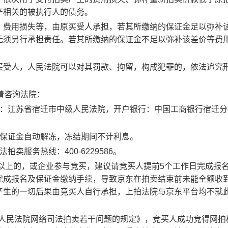
产相关的被执行人的债务。
、费用损失等，由原买受人承担，若其所缴纳的保证金足以弥补
无须另行承担责任。若其所缴纳的保证金不足以弥补该差价等费
买受人，人民法院可以对其罚款、拘留，构成犯罪的，依法追究
请咨询法院：
：江苏省宿迁市中级人民法院，开户银行：中国工商银行宿迁分
保证金自动解冻，冻结期间不计利息。
法拍卖服务热线：
400-6229586
。
以上的，或企业参与竞买，建议请竞买人提前
5
个工作日完成报
完成报名及保证金缴纳手续，导致京东在拍卖结束前未能全额收
产生的一切后果由竞买人自行承担，上拍法院与京东平台均不就
人民法院网络司法拍卖若干问题的规定》，竞买人成功竞得网拍