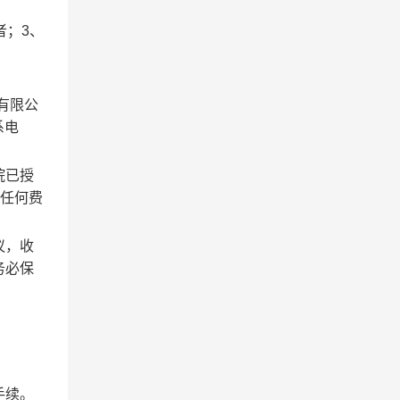
者；
3
、
有限公
系电
院已授
付任何费
议，收
务必保
手续。