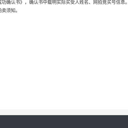
成功确认书》，确认书中载明实际买受人姓名、网拍竞买号信息
拍卖须知。