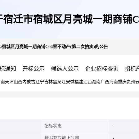
宿迁市宿城区月亮城一期商铺C0
宿城区月亮城一期商铺C04室不动产(第二次拍卖)的公告
标通知
开标公示
候选人公示
企业招标查询
招标
河南
天津
山西
内蒙古
辽宁
吉林
黑龙江
安徽
福建
江西
湖南
广西
海南
重庆
贵州
招标状态
标书获取截止时间