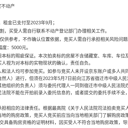
室不动产
；租金已支付至
2023
年
9
月；
割，买受人需自行联系不动产登记部门办理相关工作。
仅供参考，不作确认位置依据，竞买人需自行承担相关风险问题
幅度：
5000
元。
担本标的瑕疵保证。本次拍卖标的房屋不含储藏室、车库、车位
买人视为对本标的实物现状的确认，责任自负
。
人和法人均可参加竞买。如参与竞买人未开设京东账户或多人共
自然人）进行，但须在
2023
年5月
7
日前
向江苏省宿迁市中级人民
其他组织的负责人）须与委托代理人一同到宿迁市中级人民法院
民法院不能在开拍前录入委托信息的，或者提交的委托手续不全
承担相应的法律责任。根据最高院《关于人民法院司法拍卖竞买
当地的购房政策，竞买人竞买前应当向当地相关部门了解购房政
交具备购房资格的证明材料，因买受人不符合当地购房政策，导