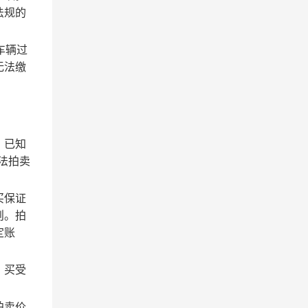
法规的
车辆过
无法缴
、已知
法拍卖
买保证
则。拍
定账
。买受
拍卖价