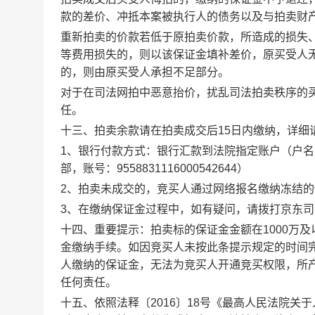
款的差价、冲抵本案被执行人的债务以及与拍卖财
重新拍卖的价款若低于原拍卖价款，所造成的损失
等费用损失的，则以该保证金填补差价，原买受人
的，则由原买受人承担不足部分。
对于在司法网拍中恶意抬价，扰乱司法拍卖秩序的
任。
十三、拍卖余款请在拍卖成交后
15
日内
缴纳，详细
1
、银行付款方式：银行汇款到法院指定账户（
户名
部，账号：
9558831116000542644
）
2
、
拍卖未成交的，竞买人通过网络报名缴纳冻结的
3
、
在缴纳保证金过程中，如有疑问，请拨打京东司
十四、重要提示：拍卖标的保证金金额在
1000
万及
金缴纳手续。如因竞买人未按此条提示规定的时间
人缴纳的保证金，无法为竞买人开通竞买权限，所
任何责任。
十五、
依照法释〔
2016
〕
18
号《最高人民法院关于