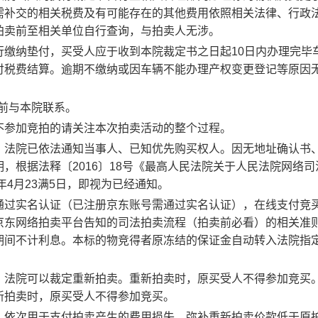
需补交的相关税费及有可能存在的其他费用依照相关法律、行政
拍卖前至相关单位自行查询，与拍卖人无涉。
行缴纳垫付，买受人应于收到本院裁定书之日起
10
日内办理完毕
付税费结算。逾期不缴纳或因车辆不能办理产权变更登记等原因
前
与本院联系。
不参加竞拍的请关注本次拍卖活动的整个过程。
：法院已依法通知当事人、已知优先购买权人。因无地址确认书
明，根据法释〔
2016
〕
18
号《最高人民法院关于人民法院网络司
年4月23满
5
日，即视为已经通知。
通过实名认证（已注册京东账号需通过实名认证），在线支付竞
京东网络拍卖平台告知的司法拍卖流程（拍卖前必看）的相关准
期间不计利息。本标的物竞得者原冻结的保证金自动转入法院指
，法院可以裁定重新拍卖。重新拍卖时，原买受人不得参加竞买
新拍卖时，原买受人不得参加竞买。
，依次用于支付拍卖产生的费用损失、弥补重新拍卖价款低于原