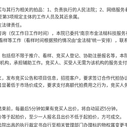
买与其行为相关的拍品：
1
、负责执行的人民法院；
2
、网络服务
至第
3
项规定主体的工作人员及其近亲属。
在法律责任。
咨询（仅工作日工作时间），本院已委托
“
南京市金法槌科技服务
看样等工作（看样时间根据预约情况由
“
金法槌
”
统一安排），联
。
，包括但不限于推介、看样、竞买人登记、协助注册报名等，本
助机构，承担辅助工作。竞买人、买受人无需为该机构的服务支
义，发布竞买公告和项目信息，招揽客户，要求签订合作代拍协
者显著低于市场价成交，要求支付高额代拍费用之行为，竞买人
结束前，每最后
5
分钟如果有竞买人出价，将自动延迟
5
分钟。
价等于起拍价，至少一人报名且出价不低于起拍价，方可成交。
法院出具的执行裁定书自行至相关管理部门办理标的物权属变更