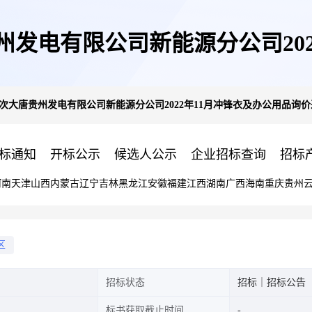
2次大唐贵州发电有限公司新能源分公司
88530第2次大唐贵州发电有限公司新能源分公司2022年11月冲锋衣及办公用品
采购询价公告
标通知
开标公示
候选人公示
企业招标查询
招标
河南
天津
山西
内蒙古
辽宁
吉林
黑龙江
安徽
福建
江西
湖南
广西
海南
重庆
贵州
区
招标状态
招标｜招标公告
标书获取截止时间