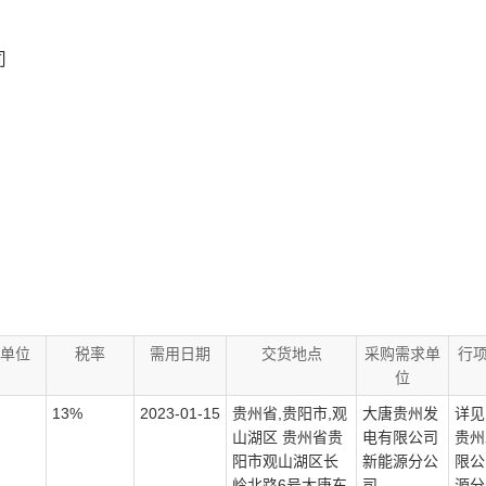
司
单位
税率
需用日期
交货地点
采购需求单
行
位
13%
2023-01-15
贵州省,贵阳市,观
大唐贵州发
详见
山湖区 贵州省贵
电有限公司
贵州
阳市观山湖区长
新能源分公
限公
岭北路6号大唐东
司
源分