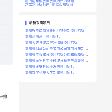
黔西南布依族苗族自治州招标网
六盘水市招标网
铜仁市招标网
最新采购项目
贵州兴华瑞商管集团地铁最新项目招标
贵州泙阳酒厂项目招标
贵州大方县煤炭应急储备项目招标
贵州省烟草公司毕节市公司育苗设施新建
及修复项目招标公告
贵州省工程建设项目招标范围和规模标准
规定
贵州省龙里县工业微波设备生产建设项目
招标
贵州省正安县风业发电项目招标
贵州数字科技大学新建项目招标
价采购