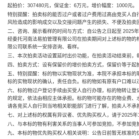
起拍价：
307480
元，保证金：
6
万
元，增价幅度：
1000
元。
特别提醒：拍卖标的能否过户或者过户费用过高由竞买人自
风险造成的影响成交以及交接问题产生的损失、不便及拍卖
二、
咨询、展示看样的时间与方
式：
自公告之日起至
2025年
经委托
河南法易拍管理有限公司
在拍卖期间对上述标的物的
限公司
联系统一安排咨询、看样。
三、本次拍卖活动设置延时出价功能，在拍卖活动结束前，
四、拍卖方式：
设有保留价的增价拍卖方式，
保留价等于起
五、特别提醒：标的物以实物现状为准，本院不承担本标的
标的实物现状的确认，责任自负。
标的物如有原有户口难以
六、标的物过户登记手续由买受人自行办理，
标的物转让登
的规定，依法由相应主体承担
。标的物可能存在的物业费、
请各竞买人自行到当地相关职能部门进行了解，拍卖人不承
七
、对上述标的权属有异议者
、优先购买权人
，请于
20
2
5
年
八、
与本标的物有利害关系的当事人可参加竞拍，不参加竞
九、
本标的物优先购买权人相关说明：公告日前暂无核准的