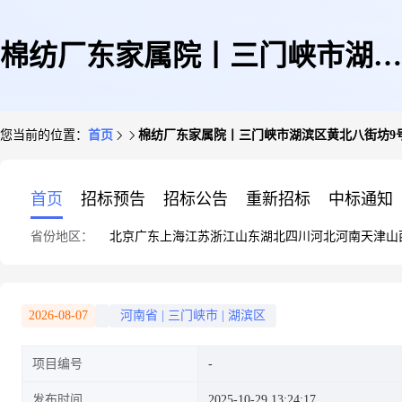
棉纺厂东家属院丨三门峡市湖滨
您当前的位置：
首页
棉纺厂东家属院丨三门峡市湖滨区黄北八街坊9号
区黄北八街坊9号楼3单元3层西
首页
招标预告
招标公告
重新招标
中标通知
省份地区：
北京
广东
上海
江苏
浙江
山东
湖北
四川
河北
河南
天津
山
户房屋
2026-08-07
河南省
|
三门峡市
|
湖滨区
项目编号
发布时间
2025-10-29 13:24:17