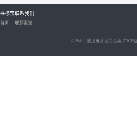
寻标宝
联系我们
首页
联系客服
© Baidu
使用爱番番前必读
沪ICP备
NEW
HOT
暂时没有搜索结果…