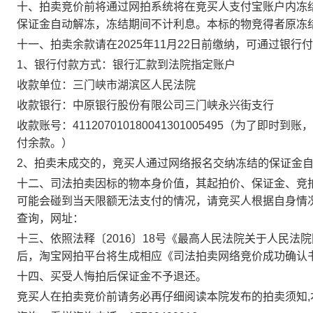
十
、
拍卖竞价前
将通过网拍
系统将
在
竞买人支付宝账户内
冻
保证金自动
解冻
，冻结期间不计利息。本标的物竞得者原冻
十一、拍
卖
余款
请
在
20
2
5
年
1
1
月
22
日
前
缴纳
，可通
过银
行付
1、银行付款方式：银行汇款到法院指定账户
收款单位：三门峡市湖滨区人民法院
收款银
行：中原银行股份有限公司三门峡永兴街支行
收款账号：
411207010180041301005495
（为了即时到账，
付余款
。）
2
、
拍卖未成交的，
竞买人通过网络报名交纳
冻结的保证金
十
二
、司法拍卖因标的物本身价值，其起拍价、保证金、竞
可能会碰到当天限额无法支付的情况，请竞买人根据自身情
查询，网址：
十三、依照
法释〔
2016〕18号
《
最高人民法院关于人民法院
后，淘宝网拍平台将生成相应《司法拍卖网络竞价成功确认
十四、买受人悔拍后保证金不予退还。
竞买人在拍卖竞价前请务必再仔细阅读本院发布的拍卖须知
,