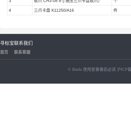
3
软爪 CH3-08 8寸液压三爪卡盘软爪）
个
4
三爪卡盘 K11250/A16
件
寻标宝
联系我们
首页
联系客服
© Baidu
使用爱番番前必读
沪ICP备
NEW
HOT