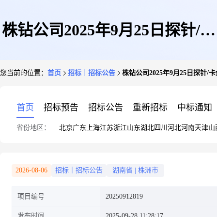
株钻公司2025年9月25日探针/卡
您当前的位置：
首页
招标｜招标公告
株钻公司2025年9月25日探针/卡
盘/软爪询价函10309
首页
招标预告
招标公告
重新招标
中标通知
省份地区：
北京
广东
上海
江苏
浙江
山东
湖北
四川
河北
河南
天津
山
2026-08-06
招标｜招标公告
湖南省
|
株洲市
项目编号
20250912819
发布时间
2025-09-28 11:28:17