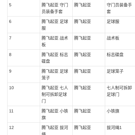
5
腾飞起亚 守门
腾飞起亚
守门员装备手
员装备手套
套
6
腾飞起亚 足球
腾飞起亚
足球服
服
7
腾飞起亚 战术
腾飞起亚
战术板
板
8
腾飞起亚 标志
腾飞起亚
标志碟盘
碟盘
9
腾飞起亚 足球
腾飞起亚
足球笼子
笼子
10
腾飞起亚 七人
腾飞起亚
七人制可拆卸
制可拆卸足球
足球门
门
11
腾飞起亚 小铁
腾飞起亚
小铁旗
旗
12
腾飞起亚 拔河
腾飞起亚
拔河绳1
绳