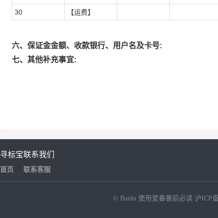
30
【运费】
六、保证金金额、收款银行、用户名及卡号:
七、其他补充事宜:
寻标宝
联系我们
首页
联系客服
© Baidu
使用爱番番前必读
沪ICP备