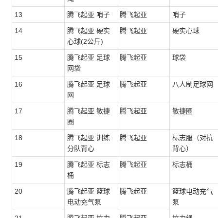
13
腾飞起亚 哨子
腾飞起亚
哨子
14
腾飞起亚 硬实
腾飞起亚
硬实心球
心球(2公斤)
15
腾飞起亚 足球
腾飞起亚
球袋
网袋
16
腾飞起亚 足球
腾飞起亚
八人制足球网
网
17
腾飞起亚 敏捷
腾飞起亚
敏捷圈
圈
18
腾飞起亚 训练
腾飞起亚
标志服（对抗
分队背心
背心）
19
腾飞起亚 标志
腾飞起亚
标志桶
桶
20
腾飞起亚 篮球
腾飞起亚
篮球电动充气
电动充气泵
泵