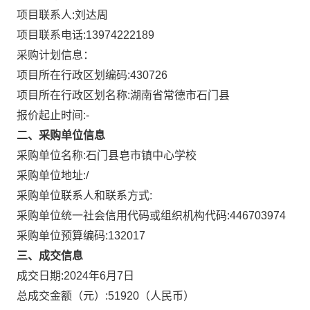
项目联系人:
刘达周
项目联系电话:
13974222189
采购计划信息：
项目所在行政区划编码:
430726
项目所在行政区划名称:
湖南省常德市石门县
报价起止时间:-
二、采购单位信息
采购单位名称:
石门县皂市镇中心学校
采购单位地址:
/
采购单位联系人和联系方式:
采购单位统一社会信用代码或组织机构代码:
446703974
采购单位预算编码:
132017
三、成交信息
成交日期:
2024年6月7日
总成交金额（元）:
51920
（人民币）