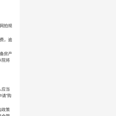
网拍规
费，逾
备房产
本院将
人应当
申请“购
购政策