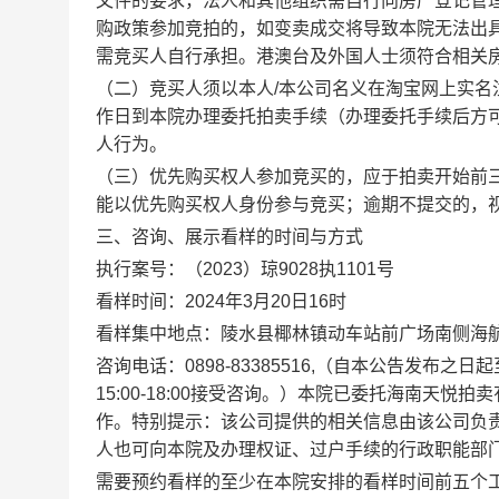
文件的要求，法人和其他组织需自行向房产登记管
购政策参加竞拍的，如变卖成交将导致本院无法出
需竞买人自行承担。港澳台及外国人士须符合相关
（二）竞买人须以本人/本公司名义在淘宝网上实名
作日到本院办理委托拍卖手续（办理委托手续后方
人行为。
（三）优先购买权人参加竞买的，应于
拍卖
开始前
能以优先购买权人身份参与竞买；逾期不提交的，
三、咨询、展示看样的时间与方式
执行案号：（
2023）琼9028执1101号
看样时间：
2024年
3
月
20
日1
6
时
看样集中地点：
陵水县椰林镇动车站前广场南侧海
咨询电话：
0898-
83385516
,（自本公告发布之日
1
5
:
0
0-1
8
:
00
接受咨询。）本院已委托海南天悦拍卖
作。特别提示：该公司提供的相关信息由该公司负
人也可向本院及办理权证、过户手续的行政职能部
需要预约看样的至少在本院安排的看样时间
前五个