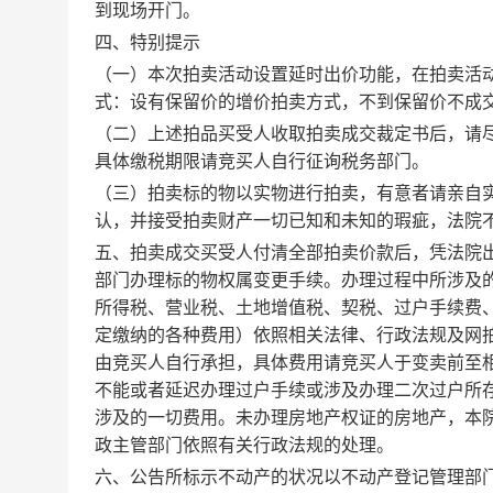
到现场开门
。
四、
特别提示
（
一
）
本次拍卖活动设置延时出价功能，在拍卖活
式：
设有保留价的增价拍卖方式，不到保留价不成
（二）上述拍品买受人收取
拍卖
成交裁定书后，请
具体缴税期限请竞买人自行征询税务部门。
（
三
）
拍
卖标的物以实物进行
拍卖
，有意者请亲自
认，并接受
拍卖
财产一切已知和未知的瑕疵，法院
五、
拍卖
成交买受人付清全部拍卖价款后，凭法院
部门办理标的物权属变更手续。
办理过程中所涉及
所得税、营业税、土地增值税、契税、过户手续费
定缴纳的各种费用）依照相关法律、行政法规及网
由竞买人自行承担，具体费用请竞买人于变卖前至
不能或者延迟办理过户手续或涉及办理二次过户所
涉及的一切费用。未办理房地产权证的房地产，本
政主管部门依照有关行政法规的处理。
六、公告所标示不动产的状况以不动产登记管理部