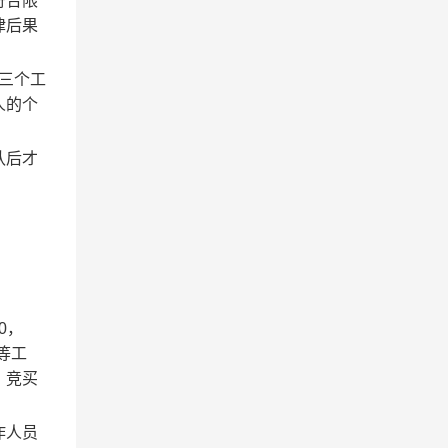
符合限
律后果
三个工
人的个
认后才
00，
等工
，竞买
作人员