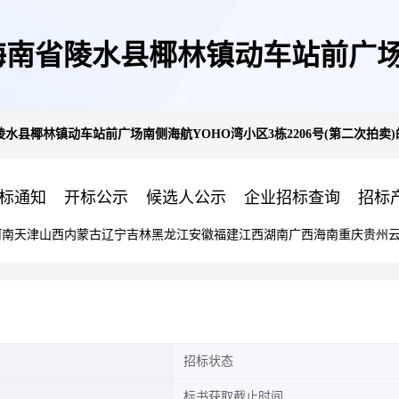
南省陵水县椰林镇动车站前广场南侧
县椰林镇动车站前广场南侧海航YOHO湾小区3栋2206号(第二次拍卖)
号(第二次拍卖)的公告
标通知
开标公示
候选人公示
企业招标查询
招标
河南
天津
山西
内蒙古
辽宁
吉林
黑龙江
安徽
福建
江西
湖南
广西
海南
重庆
贵州
招标状态
标书获取截止时间