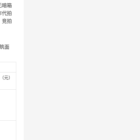
无暗箱
作代拍
，竞拍
筑面
（元）