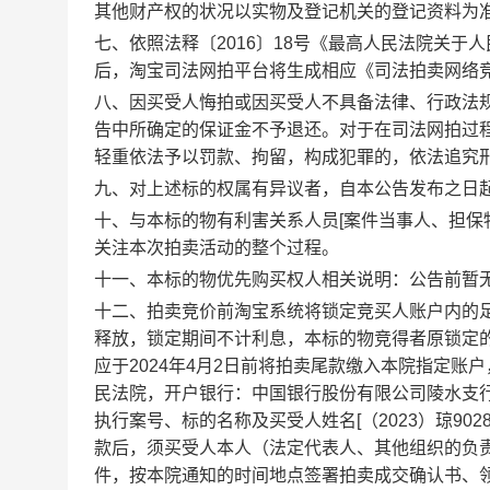
其他财产权的状况以实物及登记机关的登记资料为
七、依照法释〔2016〕
18
号《最高人民法院关于人
后，
淘宝
司法网拍平台将生成相应《司法拍卖网络
八、因买受人悔拍或因买受人不具备法律、行政法
告中所确定的保证金不予退还。对于在司法网拍过
轻重依法予以罚款、拘留，构成犯罪的，依法追究
九、对上述标的权属有异议者，自本公告发布之日
十
、与本标的物有利害关系人员[案件当事人、担保
关注本次
拍
卖活动的整个过程。
十一、本标的物优先购买权人相关说明：公告前暂
十
二
、
拍卖竞价前淘宝系统将锁定竞买人账户内
的
释放，锁定期间不计利息，本标的物竞得者原锁定
应于
2024年4月2日
前
将
拍
卖尾款缴入本院指定账户
民法院，开户银行：中国银行股份有限公司陵水支
执行案号
、标的名称
及买受人姓名
[
（2023）琼
902
款后，须买受人本人（法定代表人、其他组织的负
件，按本院通知的时间地点签署
拍
卖成交确认书、