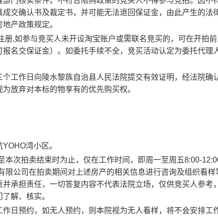
理部门核实条件。不符合限购政策的竞买人不得参与竞拍。因不
具成交确认书及裁定书，并可能无法退回保证金，由此产生的法
房地产政策规定。
注册,如参与竞买人未开设淘宝账户或
需联名竞买的，可在开拍前
可报名交保证金）。如委托手续不全，竞买活动认定为委托代理
三个工作日向陵水黎族自治县人民法院提交有效证明，经法院确
视为放弃对本标的物享有的优先购买权。
航
YOHO湾小区
。
起至本次拍卖结束时为止，仅在工作时间，即周一至周五
8:
0
0-12:
有限公司在拍卖期间对上述房产的相关信息进行咨询及组织看样
责并承担责任，一切答复内容不代表法院立场，仅供竞买人参考
门了解、核实。
工作日预约
，
如无人预约，则本院视为无人看样，将不会安排工