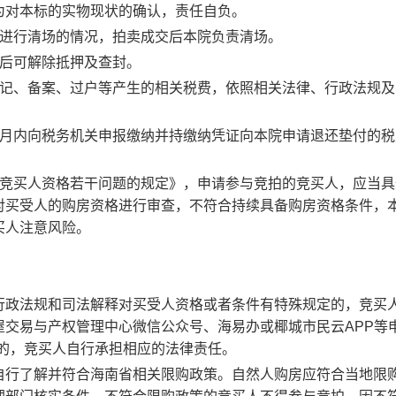
为对本标的实物现状的确认，责任自负。
法进行清场的情况，拍卖成交后本院负责清场。
交后可解除抵押及查封。
登记、备案、过户等产生的相关税费，依照相关法律、行政法规及
个月内向税务机关申报缴纳并持缴纳凭证向本院申请退还垫付的税
。
竞买人资格若干问题的规定》，申请参与竞拍的竞买人，应当具
对买受人的购房资格进行审查，不符合持续具备购房资格条件，
买人注意风险。
行政法规和司法解释对买受人资格或者条件有特殊规定的，竞买
交易与产权管理中心微信公众号、海易办或椰城市民云APP等
的，竞买人自行承担相应的法律责任。
自行了解并符合海南省相关限购政策。自然人购房应符合当地限