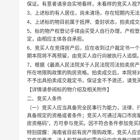
保证。有意者请亲自实地看样，未看样的竞买人视
3、上述标的有人居住，尚未清场，存在短期内无
4、上述标的物目前属于抵押、查封状态，拍卖成
5、标的物产权登记手续由买受人自行办理，产权
定，由相应主体各自承担。
6、竞买人在竞得房产后，应在收到过户裁定书一
期本院将不再预留，由竞买人自行向被执行人追偿
7、
根据《最高人民法院关于人民法院司法拍卖房产
所在地限购政策的购房资格。拍卖成交后，本院将
不予出具拍卖成交裁定书，保证金不予退还，请竞
【详情请参阅标的物介绍及相关附件】
二、竞买人条件
（一）竞买人应当具备完全民事行为能力，法律、
具备规定的资格或者条件；竞买人可通过海口市房屋
房资格码”
，方可参与竞买。因不符合条件参加竞买
特别提醒：海南省目前有房产限购政策，竞买人应