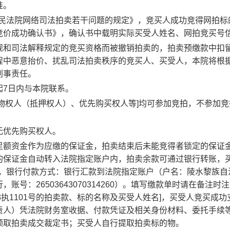
准。
民法院网络司法拍卖若干问题的规定》，竞买人成功竞得网拍标
竞价成功确认书》，确认书中载明实际买受人姓名、网拍竞买号
规和司法解释规定的竞买资格而被撤销
拍
卖的，
拍
卖预缴款中扣
程中恶意抬价、扰乱司法拍卖秩序的竞买人、买受人，本院将根
刑事责任。
起7日内与本院联系
。
物权人（抵押权人）、优先购买权人等]均可参加竞拍，不参加竞
无优先购买权人
。
足额资金
作
为应缴的保证金，拍卖结束后未能竞得者锁定的保证
的保证金自动转入法院指定账户内，拍
卖
余款可通过银行转账，
，
银行付款方式：银行汇款到法院指定账户（户名：陵水黎族自
行，账号：
26503643070314260
）
。
填写缴款单时请在备注时注
8
执
1101
号的拍卖款
、标的名称
及买受人姓名
]
，买受人竞买成功
责人）凭法院财务室收据、付款凭证及相关身份材料、委托手续
领取
拍
卖成交裁定书；买受人自行提取
拍
卖标的物
。