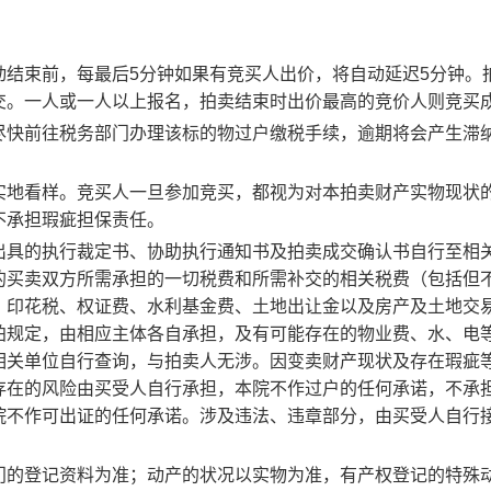
动结束前，每最后5分钟如果有竞买人出价，将自动延迟5分钟。
交。一人或一人以上报名，拍卖结束时出价最高的竞价人则竞买
尽快前往税务部门办理该标的物过户缴税手续，逾期将会产生滞
实地看样。竞买人一旦参加竞买，都视为对本
拍卖
财产实物现状
不承担瑕疵担保责任。
出具的执行裁定书、协助执行通知书及拍卖成交确认书自行至相
的买卖双方所需承担的一切税费和所需补交的相关税费（包括但
、印花税、权证费、水利基金费、土地出让金以及房产及土地交
拍规定，由相应主体各自承担，及有可能存在的物业费、水、电
相关单位自行查询，与拍卖人无涉。因变卖财产现状及存在瑕疵
存在的风险由买受人自行承担，本院不作过户的任何承诺，不承
院不作可出证的任何承诺。涉及违法、违章部分，由买受人自行
门的登记资料为准；动产的状况以实物为准，有产权登记的特殊