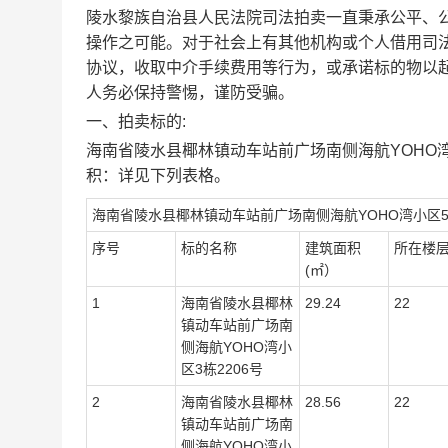
陵水黎族自治县人民法院司法拍卖一直秉承公平、
操作之可能。对于社会上有其他机构或个人借用司
协议，收取中介手续费用等行为，或承诺标的物以
人务必保持警惕，谨防受骗。
一、拍卖标的:
海南省陵水县椰林镇动车站前广场南侧海航
YOHO
积：详见下列表格
。
海南省陵水县椰林镇动车站前广场南侧海航
YOHO湾小
序号
标的名称
建筑面积
所在楼
(㎡）
1
海南省陵水县椰林
29.24
22
镇动车站前广场南
侧海航YOHO湾小
区
3栋2206号
2
海南省陵水县椰林
28.56
22
镇动车站前广场南
侧海航YOHO湾小