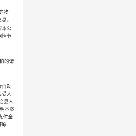
的物
信息。
留本公
据情节
拍的请
金自动
买受人
治县人
明
本案
支付全
等原