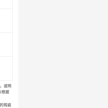
，或明
以根据
的瑕疵