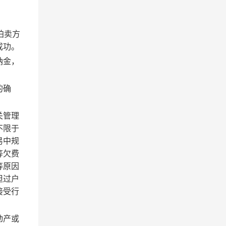
拍卖方
成功。
纳金，
的确
关管理
不限于
易中规
等欠费
等原因
担过户
接受行
动产或