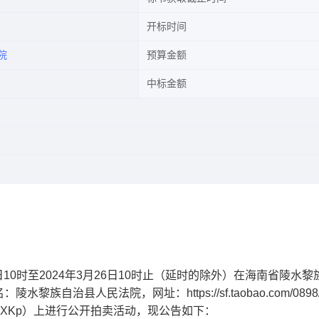
开标时间
院
预算金额
中标金额
日10时至2024年
3
月
26
日10时止（延时的除外）在海南省陵水黎
治县人民法院，网址：https://sf.taobao.com/0898/
e9e1a33GekXKp）上进行公开拍卖活动，现公告如下：