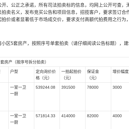
公开、公正之承诺，所有司法拍卖标的信息，均网上公开可查，
法拍卖名义，发布竞买公告和项目信息，招揽客户，要求签订合
起拍价或者显著低于市场成交价，要求支付高额代拍费用之行为
湾小区5套房产
，
按
照
序号
单套
拍卖
（请仔细阅读公告标题）
，
建
区5套房产（按序号拆分拍卖）
层
户型
定向询价价
一拍起拍价
保证金
增价幅度
格（元）
（元）
（元）
一室一卫
539244.08
391500
78000
3000
一厨
一室一卫
571814.33
414000
82000
4000
一厨