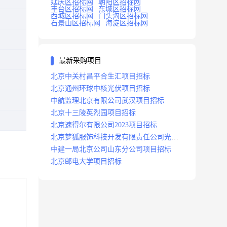
延庆区招标网
朝阳区招标网
丰台区招标网
东城区招标网
西城区招标网
门头沟区招标网
石景山区招标网
海淀区招标网
最新采购项目
北京中关村昌平合生汇项目招标
北京通州环球中核光伏项目招标
中航监理北京有限公司武汉项目招标
北京十三陵英烈园项目招标
北京速得尔有限公司2023项目招标
北京梦狐服饰科技开发有限责任公司光绿
能项目招标公告
中建一局北京公司山东分公司项目招标
北京邮电大学项目招标