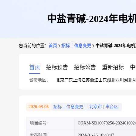
中盐青碱-2024年
您当前的位置：
首页
招标｜信息变更
中盐青碱-2024年
首页
招标预告
招标公告
重新招标
中
省份地区：
北京
广东
上海
江苏
浙江
山东
湖北
四川
河北
2026-08-08
招标｜信息变更
北京市
|
丰台区
项目编号
CGXM-SD10070250-202401002
发布时间
2024-01-26 10:40:47