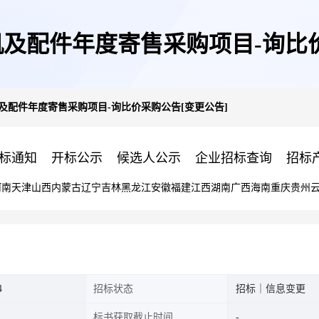
电机及配件年度寄售采购项目-询比
电机及配件年度寄售采购项目-询比价采购公告[变更公告]
标通知
开标公示
候选人公示
企业招标查询
招标
河南
天津
山西
内蒙古
辽宁
吉林
黑龙江
安徽
福建
江西
湖南
广西
海南
重庆
贵州
4
招标状态
招标｜信息变更
标书获取截止时间