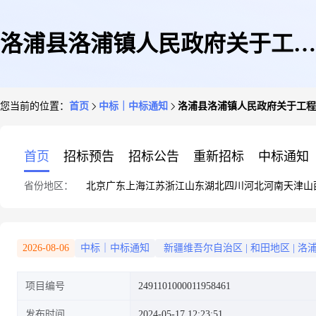
洛浦县洛浦镇人民政府关于工程
您当前的位置：
首页
中标｜中标通知
洛浦县洛浦镇人民政府关于工程
造价咨询服务的服务市场采购项
首页
招标预告
招标公告
重新招标
中标通知
省份地区：
北京
广东
上海
江苏
浙江
山东
湖北
四川
河北
河南
天津
山
目成交公告
2026-08-06
中标｜中标通知
新疆维吾尔自治区
|
和田地区
|
洛
项目编号
2491101000011958461
发布时间
2024-05-17 12:23:51