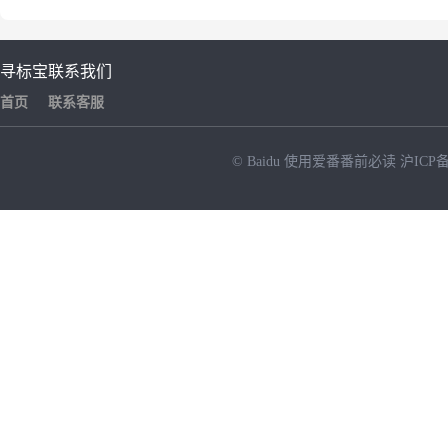
寻标宝
联系我们
首页
联系客服
© Baidu
使用爱番番前必读
沪ICP备
NEW
HOT
暂时没有搜索结果…