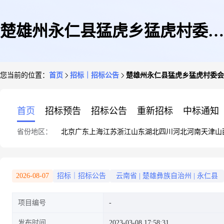
楚雄州永仁县猛虎乡猛虎村委会
您当前的位置：
首页
招标｜招标公告
楚雄州永仁县猛虎乡猛虎村委会
俄开地、格租村委会里扒拉乍和
首页
招标预告
招标公告
重新招标
中标通知
省份地区：
北京
广东
上海
江苏
浙江
山东
湖北
四川
河北
河南
天津
山
格租大村3个土地整治(提质改
2026-08-07
招标｜招标公告
云南省
|
楚雄彝族自治州
|
永仁县
项目编号
造)项目采购工程监理服务
发布时间
2023-03-08 17:58:31