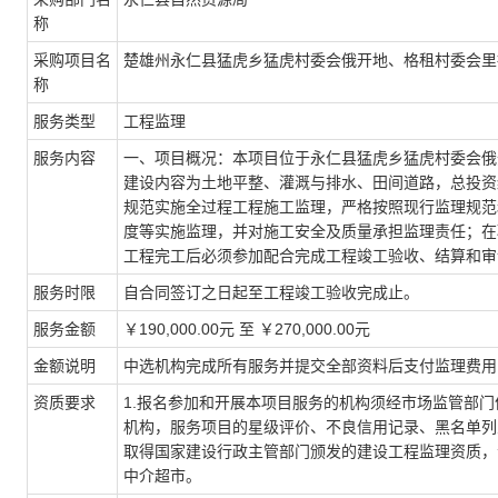
称
采购项目名
楚雄州永仁县猛虎乡猛虎村委会俄开地、格租村委会里
称
服务类型
工程监理
服务内容
一、项目概况：本项目位于永仁县猛虎乡猛虎村委会俄开
建设内容为土地平整、灌溉与排水、田间道路，总投资
规范实施全过程工程施工监理，严格按照现行监理规范
度等实施监理，并对施工安全及质量承担监理责任；在
工程完工后必须参加配合完成工程竣工验收、结算和审
服务时限
自合同签订之日起至工程竣工验收完成止。
服务金额
￥190,000.00元 至 ￥270,000.00元
金额说明
中选机构完成所有服务并提交全部资料后支付监理费用
资质要求
1.报名参加和开展本项目服务的机构须经市场监管部
机构，服务项目的星级评价、不良信用记录、黑名单列入
取得国家建设行政主管部门颁发的建设工程监理资质，
中介超市。