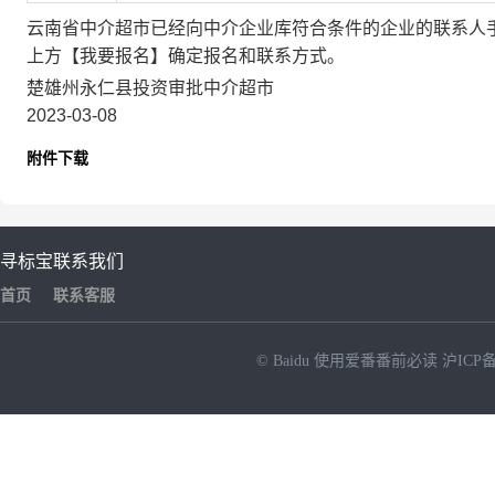
云南省中介超市已经向中介企业库符合条件的企业的联系人
上方【我要报名】确定报名和联系方式。
楚雄州永仁县投资审批中介超市
2023-03-08
附件下载
寻标宝
联系我们
首页
联系客服
© Baidu
使用爱番番前必读
沪ICP备
NEW
HOT