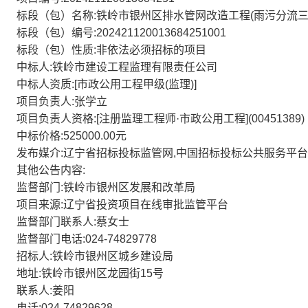
标段（包）名称:铁岭市银州区排水管网改造工程(雨污分流三
标段（包）编号:202421120013684251001
标段（包）性质:非依法必须招标的项目
中标人:铁岭市建设工程监理有限责任公司
中标人资质:[市政公用工程甲级(监理)]
项目负责人:张学立
项目负责人资格:[注册监理工程师·市政公用工程](00451389)
中标价格:525000.00元
发布媒介:辽宁省招标投标监管网,中国招标投标公共服务平台
其他公告内容:
监督部门:铁岭市银州区发展和改革局
项目来源:辽宁省投资项目在线审批监管平台
监督部门联系人:蔡女士
监督部门电话:024-74829778
招标人:铁岭市银州区城乡建设局
地址:铁岭市银州区龙园街15号
联系人:姜阳
电话:024-74829628