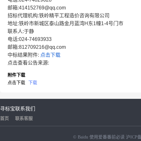
邮箱:414152769@qq.com
招标代理机构:铁岭精平工程造价咨询有限公司
地址:铁岭市新城区泰山路金月蓝湾H东1幢1-4号门市
联系人:于静
电话:024-74693933
邮箱:812709216@qq.com
中标结果附件:
点击下载
点击查看公告来源:
附件下载
点击下载
下载
寻标宝
联系我们
首页
联系客服
© Baidu
使用爱番番前必读
沪ICP备