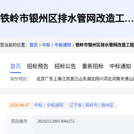
铁岭市银州区排水管网改造工程
您当前的位置：
首页
中标｜中标通知
铁岭市银州区排水管网改造工程
(雨污分流三期)项目监理
首页
招标预告
招标公告
重新招标
中标通知
省份地区：
北京
广东
上海
江苏
浙江
山东
湖北
四川
河北
河南
天津
山
2026-08-07
中标｜中标通知
辽宁省
|
铁岭市
|
银州区
项目编号
202421120013684251