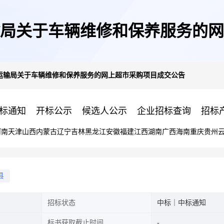
局关于车辆维修和保养服务的网
运输局关于车辆维修和保养服务的网上超市采购项目成交公告
标通知
开标公示
候选人公示
企业招标查询
招标
河南
天津
山西
内蒙古
辽宁
吉林
黑龙江
安徽
福建
江西
湖南
广西
海南
重庆
贵州
县
招标状态
中标｜中标通知
标书获取截止时间