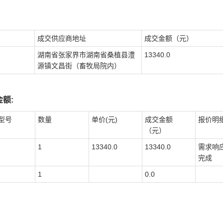
成交供应商地址
成交金额（元）
湖南省张家界市湖南省桑植县澧
13340.0
源镇文昌街（畜牧局院内）
额:
型号
数量
单价(元)
成交金额
报价明
（元）
1
13340.0
13340.0
需求响
完成
1
0.0