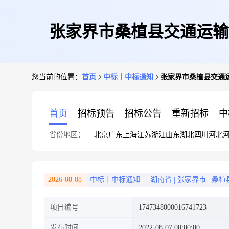
张家界市桑植县交通运输
您当前的位置：
首页
中标｜中标通知
张家界市桑植县交通
首页
招标预告
招标公告
重新招标
中
省份地区：
北京
广东
上海
江苏
浙江
山东
湖北
四川
河北
2026-08-08
中标｜中标通知
湖南省
|
张家界市
|
桑植
项目编号
1747348000016741723
发布时间
2022-08-07 00:00:00