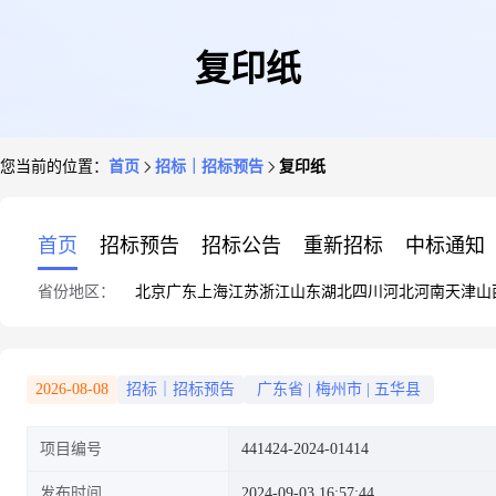
复印纸
您当前的位置：
首页
招标｜招标预告
复印纸
首页
招标预告
招标公告
重新招标
中标通知
省份地区：
北京
广东
上海
江苏
浙江
山东
湖北
四川
河北
河南
天津
山
2026-08-08
招标｜招标预告
广东省
|
梅州市
|
五华县
项目编号
441424-2024-01414
发布时间
2024-09-03 16:57:44