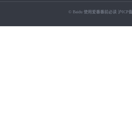
© Baidu
使用爱番番前必读
沪ICP备
NEW
HOT
暂时没有搜索结果…