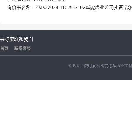
询价书名称：ZMXJ2024-11029-SL02华能煤业公司
寻标宝
联系我们
首页
联系客服
© Baidu
使用爱番番前必读
沪ICP备
NEW
HOT