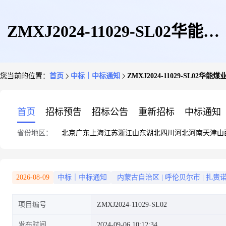
ZMXJ2024-11029-SL02华能煤
您当前的位置：
首页
中标｜中标通知
ZMXJ2024-11029-S
业公司扎赉诺尔煤业有限责任公
首页
招标预告
招标公告
重新招标
中标通知
省份地区：
北京
广东
上海
江苏
浙江
山东
湖北
四川
河北
河南
天津
山
司排水沟、隔油池采购项目结果
2026-08-09
中标｜中标通知
内蒙古自治区
|
呼伦贝尔市
|
扎赉
项目编号
ZMXJ2024-11029-SL02
公告
发布时间
2024-09-06 10:12:34