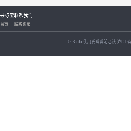
寻标宝
联系我们
首页
联系客服
© Baidu
使用爱番番前必读
沪ICP备
NEW
HOT
暂时没有搜索结果…