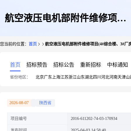
航空液压电机部附件维修项目
您当前的位置：
首页
航空液压电机部附件维修项目(4#综合楼、3#厂房
(4#综合楼、3#厂房))
首页
招标预告
招标公告
重新招标
中标通知
省份地区：
北京
广东
上海
江苏
浙江
山东
湖北
四川
河北
河南
天津
山
2026-08-07
陕西省
项目编号
2016-611202-74-03-170934
发布时间
2025-04-03 14:58:40