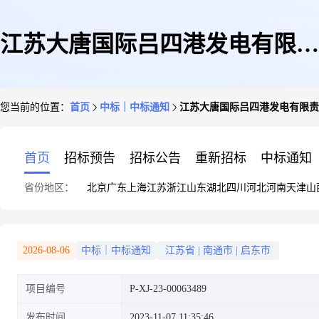
江苏大唐国际吕四港发电有限责
您当前的位置：
首页
中标｜中标通知
江苏大唐国际吕四港发电有限责
任公司全过程作业视频系统询价
首页
招标预告
招标公告
重新招标
中标通知
省份地区：
北京
广东
上海
江苏
浙江
山东
湖北
四川
河北
河南
天津
山
采购项目询价采购结果公告
2026-08-06
中标｜中标通知
江苏省
|
南通市
|
启东市
项目编号
P-XJ-23-00063489
发布时间
2023-11-07 11:35:46