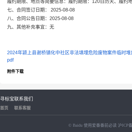
履约期限、地点等简要信息：
履约期限：120日历天、履约
七、合同签订日期：
2025-08-08
八、合同公告日期：
2025-08-08
九、
其他
补充事宜：
无
2024年颍上县谢桥镇化中社区非法填埋危险废物案件临时堆
pdf
附件下载
寻标宝
联系我们
首页
联系客服
© Baidu
使用爱番番前必读
沪ICP备