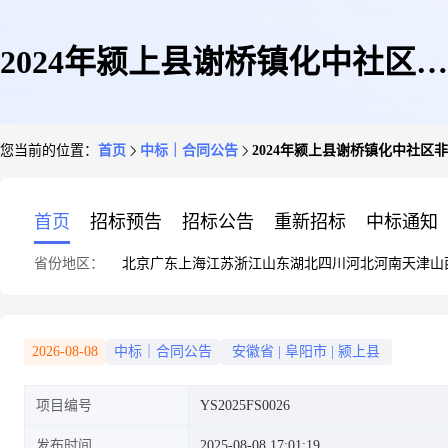
2024年颍上县谢桥镇化中社区非
您当前的位置：
首页
中标｜合同公告
2024年颍上县谢桥镇化中社
法填埋危险废物案件临时堆放污
首页
招标预告
招标公告
重新招标
中标通知
省份地区：
北京
广东
上海
江苏
浙江
山东
湖北
四川
河北
河南
天津
山
染土无害化处置服务
2026-08-08
中标｜合同公告
安徽省
|
阜阳市
|
颍上县
项目编号
YS2025FS0026
发布时间
2025-08-08 17:01:19