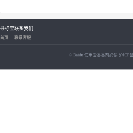
寻标宝
联系我们
首页
联系客服
© Baidu
使用爱番番前必读
沪ICP备
NEW
HOT