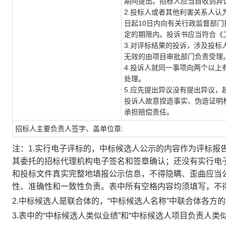
期间提出。招标人应当自收到异
2.投标人或者其他利害关系人
日起10日内向有关行政监督部
定的期限内。投诉书应当符合《
3.对评标结果的投诉，涉及投
无效的由项目审批部门负责受理
4.投诉人就同一事项向两个以
处理。
5.应先提出异议没有提出异议
投诉人故意捏造事实、伪造证明
承担赔偿责任。
招标人主要负责人签字、盖单位章:
注：1.实行电子评标的，中标候选人公示的内容作为评标报
其委托的招标代理机构电子签名和签章确认；还没有实行电
和投标文件真实完整地填报公示信息，不得隐瞒、歪曲应当
性、准确性和一致性负责。表中所有空格内容均须填写，不得
2.中标候选人是联合体的，“中标候选人名称”中联合体各方
3.表中的“中标候选人类似业绩”和“中标候选人项目负责人