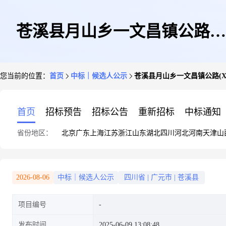
苍溪县月山乡一文昌镇公路
您当前的位置：
首页
中标｜候选人公示
苍溪县月山乡一文昌镇公路(X
(X007)等4条公路改造工程-施工
首页
招标预告
招标公告
重新招标
中标通知
省份地区：
北京
广东
上海
江苏
浙江
山东
湖北
四川
河北
河南
天津
山
中标候选人公示
2026-08-06
中标｜候选人公示
四川省
|
广元市
|
苍溪县
项目编号
发布时间
2025-06-09 13:08:48