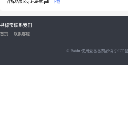
评标结果公示已盖章.pdf
下载
寻标宝
联系我们
首页
联系客服
© Baidu
使用爱番番前必读
沪ICP备
NEW
HOT
暂时没有搜索结果…