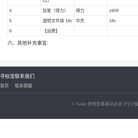
12）
4
铅笔（得力）
得力
s909
5
透明文件袋 18c
华杰
18c
6
【运费】
六、其他补充事宜:
寻标宝
联系我们
首页
联系客服
© Baidu
使用爱番番前必读
沪ICP备
NEW
HOT