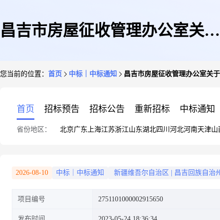
昌吉市房屋征收管理办公室关于
您当前的位置：
首页
中标｜中标通知
昌吉市房屋征收管理办公室关于
收纳架的网上超市采购项目成交
首页
招标预告
招标公告
重新招标
中标通知
省份地区：
北京
广东
上海
江苏
浙江
山东
湖北
四川
河北
河南
天津
山
公告
2026-08-10
中标｜中标通知
新疆维吾尔自治区
|
昌吉回族自治
项目编号
2751101000002915650
发布时间
2023-05-24 18:36:34