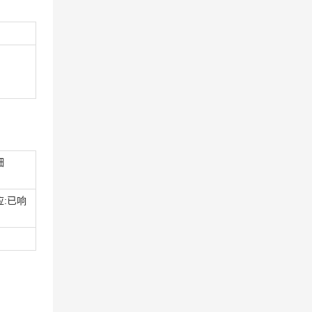
细
应:已响