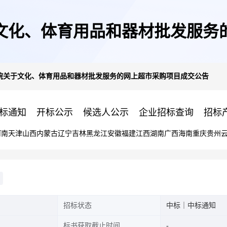
文化、体育用品和器材批发服务
院关于文化、体育用品和器材批发服务的网上超市采购项目成交公告
标通知
开标公示
候选人公示
企业招标查询
招标
河南
天津
山西
内蒙古
辽宁
吉林
黑龙江
安徽
福建
江西
湖南
广西
海南
重庆
贵州
招标状态
中标｜中标通知
标书获取截止时间