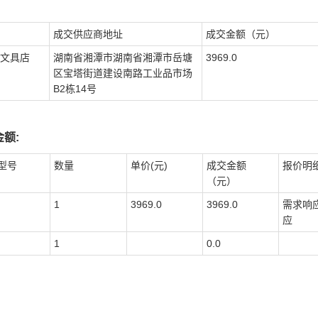
成交供应商地址
成交金额（元）
文具店
湖南省湘潭市湖南省湘潭市岳塘
3969.0
区宝塔街道建设南路工业品市场
B2栋14号
额:
型号
数量
单价(元)
成交金额
报价明
（元）
1
3969.0
3969.0
需求响
应
1
0.0