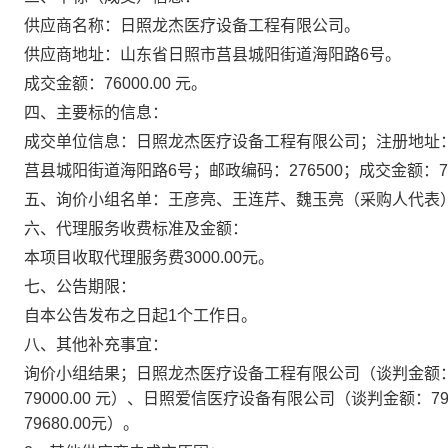
供应商
名称：
日照龙杰医疗设备工程有限公司。
供应商地址：
山东省日照市莒县城阳街道海阳路
6号。
成交金额：
76000.00
元
。
四、主要标的信息：
成交单位信息：
日照龙杰医疗设备工程有限公司
；注册地址
莒县城阳街道海阳路
6号；
邮政编码：276
5
00；成交金额：
7
五、询价小组名单：
王彦亮、王连芹、魏玉亮
（采购人代表
六、代理服务收费标准及金额：
本项目收取代理服务费
3000.00
元。
七、公告期限：
自本公告发布之日起1个工作日。
八、其他补充事宜：
询价小组结果；
日照龙杰医疗设备工程有限公司（谈判
金额
79000.00
元）、
日照爱信医疗设备有限公司（谈判
金额：
79
79680.00元
）。