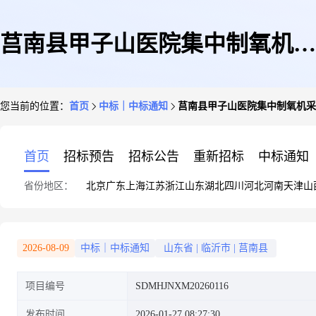
莒南县甲子山医院集中制氧机采
您当前的位置：
首页
中标｜中标通知
莒南县甲子山医院集中制氧机采
购项目竞争性谈判成交结果公告
首页
招标预告
招标公告
重新招标
中标通知
省份地区：
北京
广东
上海
江苏
浙江
山东
湖北
四川
河北
河南
天津
山
2026-08-09
中标｜中标通知
山东省
|
临沂市
|
莒南县
项目编号
SDMHJNXM20260116
发布时间
2026-01-27 08:27:30