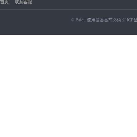
首页
联系客服
© Baidu
使用爱番番前必读
沪ICP备
NEW
HOT
暂时没有搜索结果…