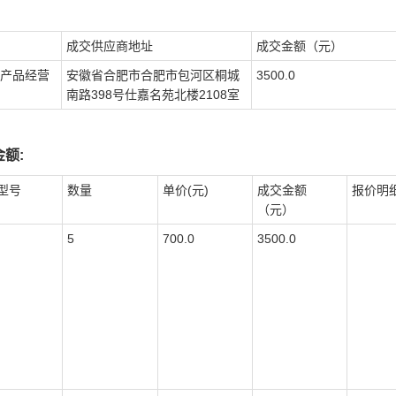
成交供应商地址
成交金额（元）
产品经营
安徽省合肥市合肥市包河区桐城
3500.0
南路398号仕嘉名苑北楼2108室
额:
型号
数量
单价(元)
成交金额
报价明
（元）
5
700.0
3500.0