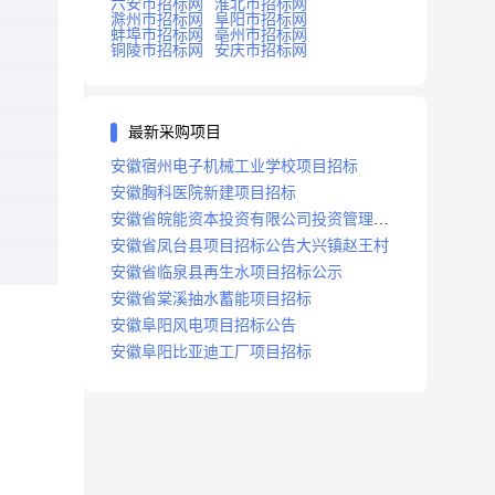
六安市招标网
淮北市招标网
滁州市招标网
阜阳市招标网
蚌埠市招标网
亳州市招标网
铜陵市招标网
安庆市招标网
最新采购项目
安徽宿州电子机械工业学校项目招标
安徽胸科医院新建项目招标
安徽省皖能资本投资有限公司投资管理系
统建设项目招标
安徽省凤台县项目招标公告大兴镇赵王村
安徽省临泉县再生水项目招标公示
安徽省棠溪抽水蓄能项目招标
安徽阜阳风电项目招标公告
安徽阜阳比亚迪工厂项目招标