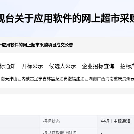
视台关于应用软件的网上超市采
于应用软件的网上超市采购项目成交公告
标通知
开标公示
候选人公示
企业招标查询
招标
河南
天津
山西
内蒙古
辽宁
吉林
黑龙江
安徽
福建
江西
湖南
广西
海南
重庆
贵州
招标状态
中标｜中标通知
标书获取截止时间