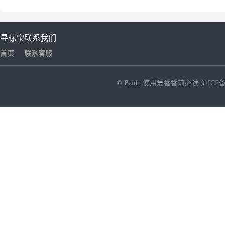
寻标宝
联系我们
首页
联系客服
© Baidu
使用爱番番前必读
沪ICP备
NEW
HOT
暂时没有搜索结果…