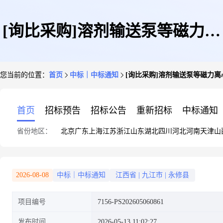
[询比采购]溶剂输送泵等磁力离
您当前的位置：
首页
中标｜中标通知
[询比采购]溶剂输送泵等磁力离心泵3台
心泵3台/7156-PS202605060861
首页
招标预告
招标公告
重新招标
中标通知
省份地区：
北京
广东
上海
江苏
浙江
山东
湖北
四川
河北
河南
天津
山
采购结果公示
2026-08-08
中标｜中标通知
江西省
|
九江市
|
永修县
项目编号
7156-PS202605060861
发布时间
2026-05-13 11:02:27