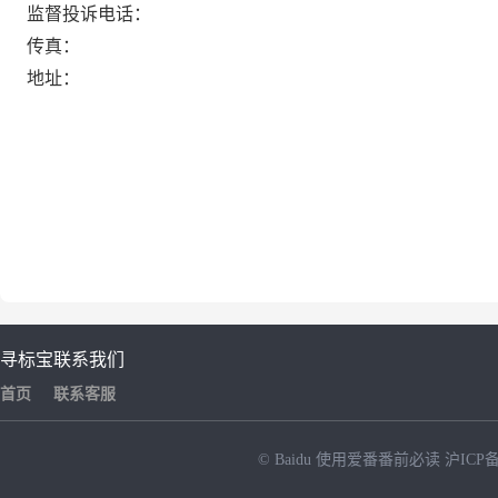
监督投诉电话：
传真：
地址：
寻标宝
联系我们
首页
联系客服
© Baidu
使用爱番番前必读
沪ICP备