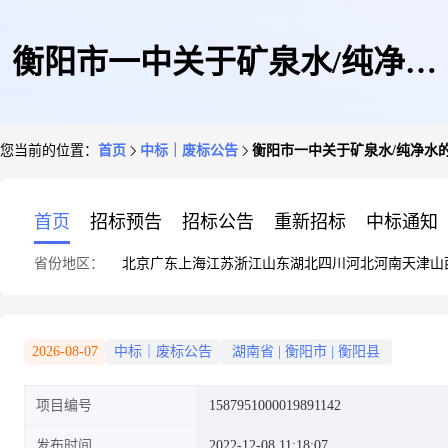
衡阳市一中关于矿泉水/纯净水
您当前的位置：
首页
中标｜废标公告
衡阳市一中关于矿泉水/纯净水
的网上超市采购项目异常公告
首页
招标预告
招标公告
重新招标
中标通知
省份地区：
北京
广东
上海
江苏
浙江
山东
湖北
四川
河北
河南
天津
山
2026-08-07
中标｜废标公告
湖南省
|
衡阳市
|
衡阳县
项目编号
1587951000019891142
发布时间
2022-12-08 11:18:07