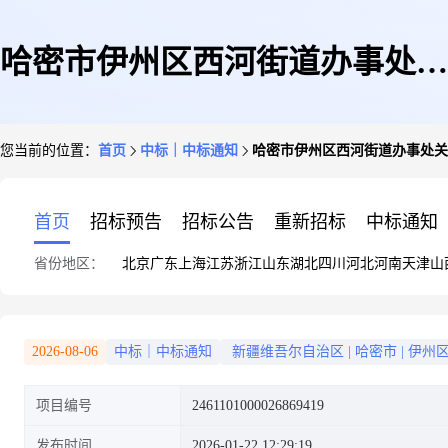
哈密市伊州区西河街道办事处关
您当前的位置：
首页
中标｜中标通知
哈密市伊州区西河街道办事处关
于搬家运输服务的服务市场采购
首页
招标预告
招标公告
重新招标
中标通知
省份地区：
北京
广东
上海
江苏
浙江
山东
湖北
四川
河北
河南
天津
山
项目成交公告
2026-08-06
中标｜中标通知
新疆维吾尔自治区
|
哈密市
|
伊州
项目编号
2461101000026869419
发布时间
2026-01-22 12:29:19