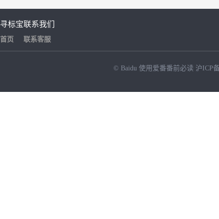
寻标宝
联系我们
首页
联系客服
© Baidu
使用爱番番前必读
沪ICP备
NEW
HOT
暂时没有搜索结果…