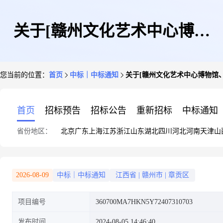
关于[赣州文化艺术中心博物
您当前的位置：
首页
中标｜中标通知
关于[赣州文化艺术中心博物馆
馆、文化馆商业区域店面招租]
首页
招标预告
招标公告
重新招标
中标通知
省份地区：
北京
广东
上海
江苏
浙江
山东
湖北
四川
河北
河南
天津
山
中选结果的公告
2026-08-09
中标｜中标通知
江西省
|
赣州市
|
章贡区
项目编号
360700MA7HKN5Y72407310703
发布时间
2024-08-05 14:46:40