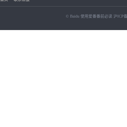
© Baidu
使用爱番番前必读
沪ICP备
NEW
HOT
暂时没有搜索结果…