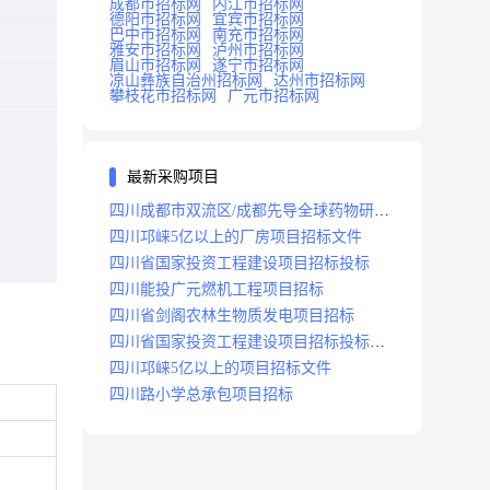
成都市招标网
内江市招标网
德阳市招标网
宜宾市招标网
巴中市招标网
南充市招标网
雅安市招标网
泸州市招标网
眉山市招标网
遂宁市招标网
凉山彝族自治州招标网
达州市招标网
攀枝花市招标网
广元市招标网
最新采购项目
四川成都市双流区/成都先导全球药物研发
生产基地(一期)(dj)项目招标标段
四川邛崃5亿以上的厂房项目招标文件
四川省国家投资工程建设项目招标投标
四川能投广元燃机工程项目招标
四川省剑阁农林生物质发电项目招标
四川省国家投资工程建设项目招标投标
2008年版
四川邛崃5亿以上的项目招标文件
四川路小学总承包项目招标