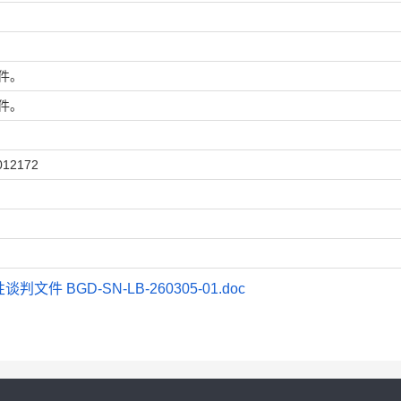
件。
件。
012172
GD-SN-LB-260305-01.doc