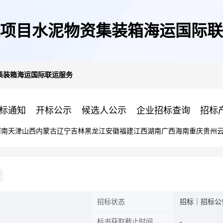
项目水泥物资集装箱海运国际联
集装箱海运国际联运服务
标通知
开标公示
候选人公示
企业招标查询
招标
河南
天津
山西
内蒙古
辽宁
吉林
黑龙江
安徽
福建
江西
湖南
广西
海南
重庆
贵州
招标状态
招标｜招标公
标书获取截止时间