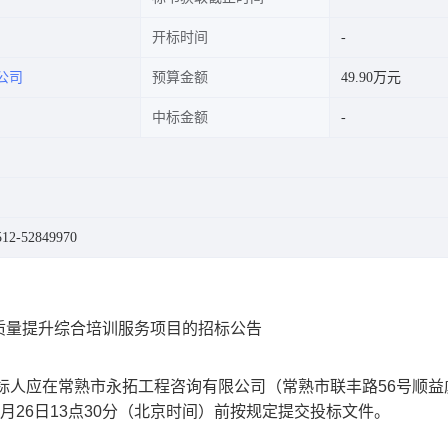
开标时间
公司
预算金额
49.90万元
中标金额
2-52849970
质量提升综合培训服务项目的招标公告
标人应在常熟市永拓工程咨询有限公司
（常熟市
联丰路
56
号
顺益
月
26
日
13
点
30
分
（北京时间）前按规定提交投标文件。