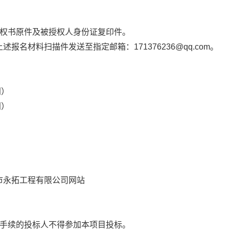
权书原件及被授权人身份证复印件。
上述报名材料扫描件发送至指定邮箱
：
171376236
@qq.com
。
间）
间）
市永拓工程有限公司网站
手续的
投标人
不得参加本项目
投标
。