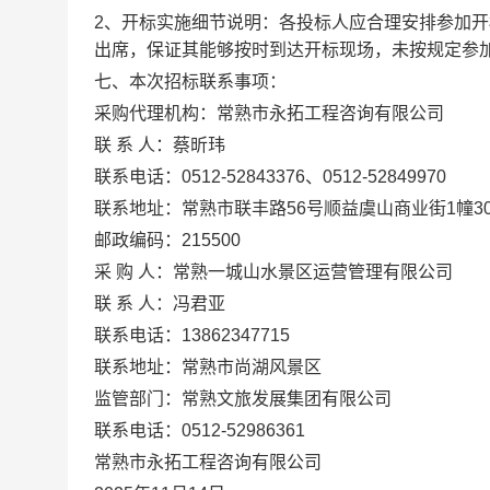
2
、开标实施细节说明：各
投标人
应合理安排参加开
出席，保证其能够按时到达开标现场，未按规定参
七、本次招标联系事项：
采购代理机构：常熟市永拓工程咨询有限公司
联
系
人：蔡昕玮
联系电话：
0512-52843376
、
0512-5284
99
70
联系地址：常熟市联丰路
56
号顺益虞山商业街
1
幢
3
邮政编码：
215500
采
购
人：
常熟一城山水景区运营管理有限公司
联
系
人：
冯君亚
联系电话：
13862347715
联系地址：常熟市尚湖风景区
监管部门：常熟文旅发展集团有限公司
联系电话：
0512-52986361
常熟市永拓工程咨询有限公司