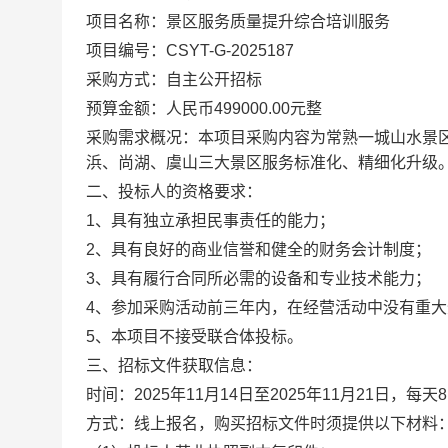
项目名称：
景区服务质量提升综合培训服务
项目编号：
CSYT-G-2025187
采购方式：
自主
公开招标
预算金额：人民币
499000.00
元整
采购需求概况：本项目采购内容为常熟一城山水景
浜、尚湖、虞山三大景区服务标准化、精细化升级
二、投标人的资格要求：
1
、具有独立承担民事责任的能力；
2
、具有良好的商业信誉和健全的财务会计制度；
3
、具有履行合同所必需的设备和专业技术能力；
4
、参加采购活动前三年内，在经营活动中没有重大
5
、本项目不接受联合体投标。
三、招标文件获取信息：
时间：
202
5
年
11
月
14
日至
202
5
年
11
月
21
日
，
每天
8
方式：
线上
报名，购买招标文件时须提供以下材料