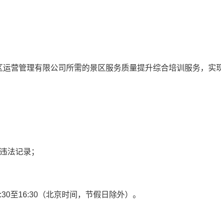
区运营管理有限公司所需的景区服务质量提升综合培训服务，
实
。
违法记录；
:
30
至
16
:
3
0
（
北京
时间，节假日除外）
。
：