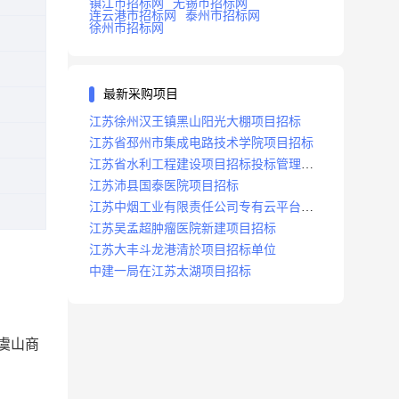
镇江市招标网
无锡市招标网
连云港市招标网
泰州市招标网
徐州市招标网
最新采购项目
江苏徐州汉王镇黑山阳光大棚项目招标
江苏省邳州市集成电路技术学院项目招标
江苏省水利工程建设项目招标投标管理办
法
江苏沛县国泰医院项目招标
江苏中烟工业有限责任公司专有云平台扩
容项目招标
江苏吴孟超肿瘤医院新建项目招标
江苏大丰斗龙港清於项目招标单位
中建一局在江苏太湖项目招标
虞山商