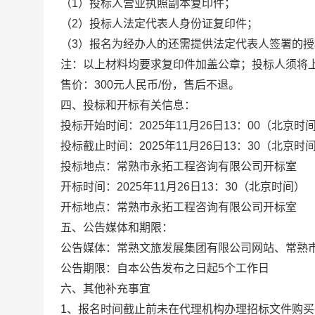
（
1
）
投标人营业执照副本复印件；
（
2
）投标人法定代表人身份证复印件；
（
3
）报名为经办人的还需提供法定代表人签署的授
注：以上材料均要求复印件加盖公章；投标人
须
将
售价：
300
元人民币
/
份，售后不退。
四
、投标
和开标
有关信息：
投标开始时间：
202
5
年
11
月
26
日
13
：
0
0
（北京时
投标截止时间：
202
5
年
11
月
26
日
1
3
：
3
0
（北京时
投标地点
：常熟市永拓工程咨询有限公司开标室
开标时间：
202
5
年
11
月
26
日
13
：
3
0
（北京时间）
开标地点：
常熟市永拓工程咨询有限公司开标室
五、公告媒体和期限：
公告媒体
：
常熟文旅发展集团有限公司网站、常熟
公告期限：自本公告发布之日起
5
个工作日
六、其他补充事宜
1
、
报名
时间截止前未在代理机构办理
招标文件
购买