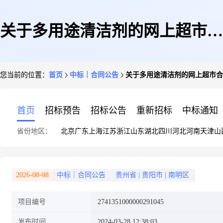
关于多用途清洁剂的网上超市合
您当前的位置：
首页
中标｜合同公告
关于多用途清洁剂的网上超市合
同公告
首页
招标预告
招标公告
重新招标
中标通知
省份地区：
北京
广东
上海
江苏
浙江
山东
湖北
四川
河北
河南
天津
山
2026-08-08
中标｜合同公告
贵州省
|
贵阳市
|
南明区
项目编号
2741351000000291045
发布时间
2024-03-28 12:38:03