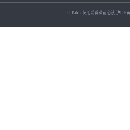
© Baidu
使用爱番番前必读
沪ICP备
NEW
HOT
暂时没有搜索结果…