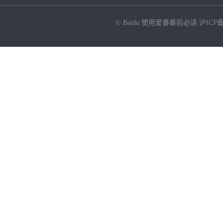
© Baidu
使用爱番番前必读
沪ICP备
NEW
HOT
暂时没有搜索结果…