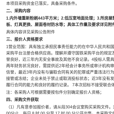
本项目采购资金已落实，具备采购条件。
二、采购内容
1.内外墙重新粉刷443平方米；2.低压室地面处理；3.所
板、灯具更换、屋面卷材防水等；具体工作量及要求详见附
具体内容详见采购公告附件
三、报价人资格要求
1营业范围：具有独立承担民事责任能力的在中华人民共和国境
采购平台注册合格供应商。理解并遵守国铁采购平台的规定及
誉良好，近三年内无安全事故及其他不良记录。4投标人需具
两年财务状况良好，需提供近2年经会计事务所或审计机构审
信誉，最近3年内没有与骗取合同有关的犯罪或严重违法行
接管或冻结；企业未处于禁止或取消投标状态；近3年没有
履行合同的能力和良好的履约记录。 7本次招标不接受联合
注：各采购人可根据需要按包件分别确定报价人资格；
四、采购文件获取
（1）凡有意参加报价者，请从段304会议室购买采购文件。采购文
00分止，每日 8 时 00 分至 17 时 00 分公开出售