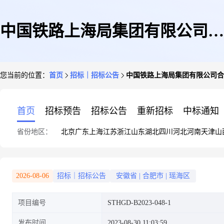
中国铁路上海局集团有限公司合
您当前的位置：
首页
招标｜招标公告
中国铁路上海局集团有限公司合
肥供电段青阜线青龙山站站下无
首页
招标预告
招标公告
重新招标
中标通知
省份地区：
北京
广东
上海
江苏
浙江
山东
湖北
四川
河北
河南
天津
山
人所所内外环境整治招标公告
2026-08-06
招标｜招标公告
安徽省
|
合肥市
|
瑶海区
项目编号
STHGD-B2023-048-1
发布时间
2023-08-30 11:03:59