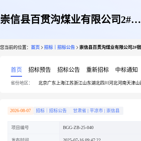
崇信县百贯沟煤业有限公司2#宿
您当前的位置：
首页
招标｜招标公告
崇信县百贯沟煤业有限公司2#
舍楼漏水处理招标公告
首页
招标预告
招标公告
重新招标
中标通知
省份地区：
北京
广东
上海
江苏
浙江
山东
湖北
四川
河北
河南
天津
山
2026-08-07
招标｜招标公告
甘肃省
|
平凉市
|
崇信县
项目编号
BGG-ZB-25-040
发布时间
2025-07-16 09:47:22