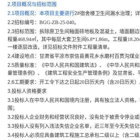
2.
项目概况与招标范围
2.1
项目概况：本项目主要进行
2#
宿舍楼卫生间漏水治理
；详
2.2
招标编号：
BGG-ZB-25-040
。
2.3
招标范围：
拆除原卫生间釉面砖地板及混凝土，墙面翻边
程量
468.94
㎡，其中每层大套卫生间
6.8*1.86m
，工程量
18.20
一楼逐层改造，
详见招标文件附件工程量清单。
2.4
建设地点：甘肃省平凉市崇信县黄花乡水磨村百贯沟煤业
2.5
质量标准：《中华人民共和国建筑法》、《中华人民共和
量管理条例》、《建筑工程安全生产管理条例》及甘肃省、
2.6
工期要求：开工令下达之日起
20
日历天内（含
20
日历天）
3.
投标人资格要求
3.1
投标人在中华人民共和国境内注册，具有独立法人资格，
围；
3.2
投标人企业财务和经营状况良好，没有处于被责令停业或
3.3
投标人没有列入违法失信企业名单，近三年至今无失信记
3.4
投标人必须应具备
建筑工程施工
总承包
二级
以上（含
二级