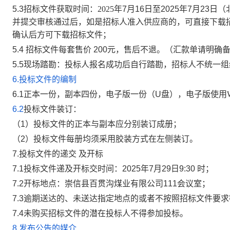
5.3
招标文件获取时间：
2025
年
7
月
16
日至
2025
年
7
月
23
日（
并提交审核通过后，
如是招标人准入供应商的，可直接
下载
确认后方可下载招标文件；
5.4
招标文件每套售价
200
元，售后不退。
（汇款单请明确
5.5
现场踏勘：投标人报名成功后自行踏勘，
招标人不统一组
6.
投标文件的编制
6.1
正本一份，副本四份，电子版一份（
U
盘），电子版使用
6.2
投标文件装订：
（
1
）
投标文件的正本与副本应分别装订成册；
（
2
）投标文件每册均须采用胶装方式在左侧装订。
7.
投标文件的递交
及开标
7.
1
投标
文件递及开标交
时间：
2025
年
7
月
29
日
9:30
时；
7
.2
开标
地点：崇信县百贯沟煤业有限公司
111
会议室；
7
.3
逾期送达的、未送达指定地点的或者不按照招标文件要求
7
.4
未购买招标文件的潜在投标人不得参加投标。
8.
发布公告的媒介