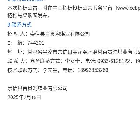
本次招标公告同时在中国招标投标公共服务平台（
www.cebp
招标与采购网发布。
9.
联系方式
招
标
人：
崇信县百贯沟煤业有限公司
邮
编：
744201
地
址：
甘肃省平凉市崇信县黄花乡水磨村百贯沟煤业有限
联
系
人：
商务联系方式：李女士，
电话
: 0933-6128122
，
19
技术联系方式：
李先生，电话：
18993353263
崇信县百贯沟煤业有限公司
2025
年
7
月
16
日