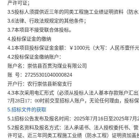
产许可证；
3.5
投标人须
提供
近三年
的
同类工程施工业绩证明资料
（
防水
3.6
法律、行政法规规定的其他条件
；
3.7
本项目不接受联合体投标。
4.
投标保证金的缴纳
4.1
本项目投标保证金金额：
￥1000
元（大写：人民币壹仟
4.2
投标保证金缴纳账户：
账户名：
崇信县百贯沟煤业有限公司
账
号：
27255301040000824
开户行：
农行崇信县新窑支行
4.3
本次采用电汇形式（必须从投标人法人基本存款账户汇出
7
月
28
日
17
：
00
时
前
交至招标人账户，无论任何理由，投标保
5.
招标文件的获取
5.1
招标公告发布
及报名
时间：
2025
年
7
月
16
日
至
2025
年
7
月
5.2
报名资料及报名方式：法人承诺书、法人授权委托书、营
许可证、
近三年
同类工程施工业绩（
防水工程）
证明资加盖