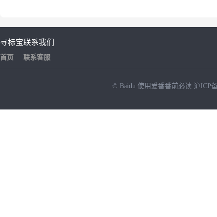
寻标宝
联系我们
首页
联系客服
© Baidu
使用爱番番前必读
沪ICP备
NEW
HOT
暂时没有搜索结果…