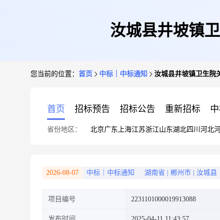
汝城县井坡镇卫
您当前的位置：
首页
中标｜中标通知
汝城县井坡镇卫生院
首页
招标预告
招标公告
重新招标
中
省份地区：
北京
广东
上海
江苏
浙江
山东
湖北
四川
河北
2026-08-07
中标｜中标通知
湖南省
|
郴州市
|
汝城县
项目编号
2231101000019913088
发布时间
2025-04-11 11:43:57