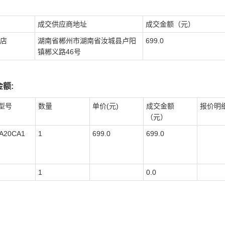
成交供应商地址
成交金额（元）
店
湖南省郴州市湖南省汝城县卢阳
699.0
镇郴义路46号
额:
型号
数量
单价(元)
成交金额
报价明
（元）
-A20CA1
1
699.0
699.0
1
0.0