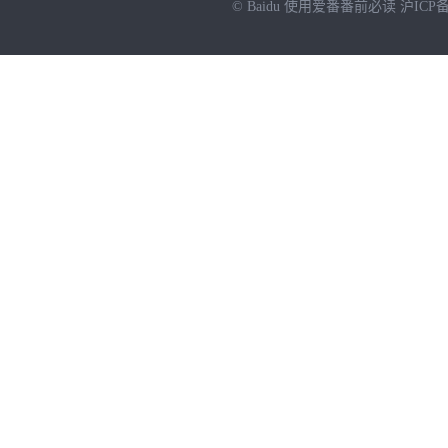
© Baidu
使用爱番番前必读
沪ICP备
NEW
HOT
暂时没有搜索结果…