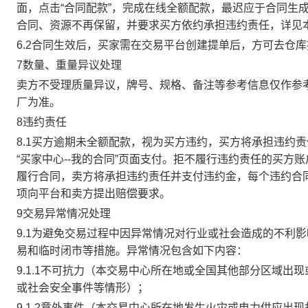
面，点击“合同配款”，完成在线全额配款，最迟应于合同生成当
合同、资源不再保留，并要求买方依约承担违约责任，详见
6.2合同生效后，买家需在交易平台创建提单后，方可去仓
7数量、重量异议处理
卖方不受理质量异议，牌号、规格、备注等参考信息仅作参
厂为准。
8违约责任
8.1买方逾期未全额配款，视为买方违约，买方将承担违约
“买家中心--我的合同”页面支付。拒不履行违约责任的买
履行合同，卖方将承担违约责任并支付违约金，每个违约合同
项向平台和卖方提出赔偿要求。
9交易异常情况处理
9.1为避免交易过程中因异常情况对行业或社会造成的不利
易和临时闭市等措施。异常情况包含如下内容：
9.1.1不可抗力（本交易中心所在地或全国其他部分区域
或社会安全事件等情形）；
9.1.2意外事件（本交易中心所在地发生火灾或电力供应出