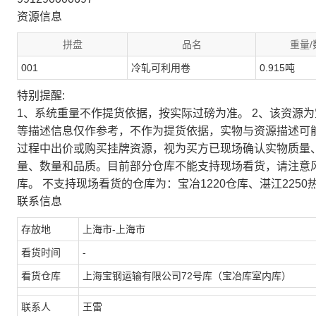
资源信息
拼盘
品名
重量/
001
冷轧可利用卷
0.915吨
特别提醒:
1、系统重量不作提货依据，按实际过磅为准。 2、该资源
等描述信息仅作参考，不作为提货依据，实物与资源描述可
过程中出价或购买挂牌资源，视为买方已现场确认实物质量
量、数量和品质。目前部分仓库不能支持现场看货，请注意
库。 不支持现场看货的仓库为：宝冶1220仓库、湛江2250
联系信息
存放地
上海市-上海市
看货时间
-
看货仓库
上海宝钢运输有限公司72号库（宝冶库室内库）
联系人
王雷