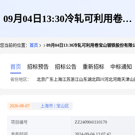
09月04日13:30冷轧可利用卷宝
您当前的位置：
首页
09月04日13:30冷轧可利用卷宝山钢铁股份有限
山钢铁股份有限公司
首页
招标预告
招标公告
重新招标
中标通知
省份地区：
北京
广东
上海
江苏
浙江
山东
湖北
四川
河北
河南
天津
山
2026-08-07
上海市
|
宝山区
项目编号
ZZ2409041110170
发布时间
2024-09-04 13:07:42