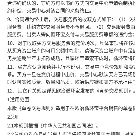
合违约确认的，守约方可以书面方式向交易中心申请强制执
约补偿，交易中心对该合同的义务终止。
9、合同违约终止后，交易服务费的收取方式如下：（1）
服务费，违约方的交易服务费不予退回。（2）交易服务费
服务费，出卖人需向循环宝支付与交易服务费等额的违约金
10、对于收取买方交易服务费的竞价场次，具体事项将在
从买方资金账户的可用余额中扣除，请确保资金账户中有足
务费逾期半年未扣款成功，且循环宝追索不成时，循环宝将
11、买方应认真阅读并执行本说明、交易中心竞价规则和
系。买方一旦在竞价过程中出价，交易中心默认买方已现场
时认可实物质量、数量和品质，欧冶供应链和卖方不承担由
12、其它有关规定详见欧冶循环宝发布的《竞价交易规则》
1适用范围
本版《单卷交易规则》适用于在欧冶循环宝平台销售的单卷
2总则
2.1本规则根据《中华人民共和国合同法》。
2.2参加单卷交易的当事人应当仔细阅读并遵守本规则，对