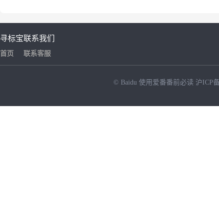
寻标宝
联系我们
首页
联系客服
© Baidu
使用爱番番前必读
沪ICP备
NEW
HOT
暂时没有搜索结果…