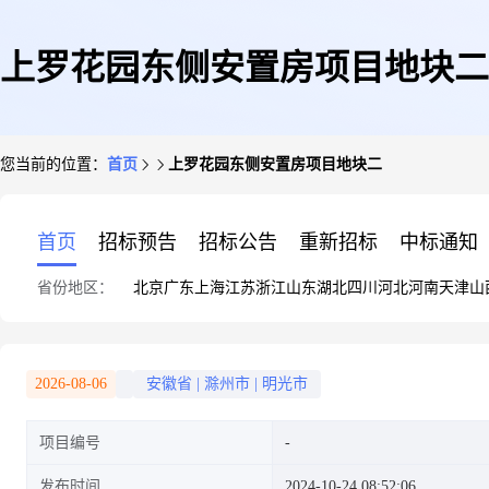
上罗花园东侧安置房项目地块二
您当前的位置：
首页
上罗花园东侧安置房项目地块二
首页
招标预告
招标公告
重新招标
中标通知
省份地区：
北京
广东
上海
江苏
浙江
山东
湖北
四川
河北
河南
天津
山
2026-08-06
安徽省
|
滁州市
|
明光市
项目编号
发布时间
2024-10-24 08:52:06