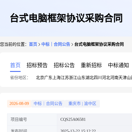
台式电脑框架协议采购合同
您当前的位置：
首页
中标｜合同公告
台式电脑框架协议采购合同
首页
招标预告
招标公告
重新招标
中标通知
省份地区：
北京
广东
上海
江苏
浙江
山东
湖北
四川
河北
河南
天津
山
2026-08-09
中标｜合同公告
重庆市
|
渝中区
项目编号
CQS25A06581
发布时间
2025-12-22 15:12:22