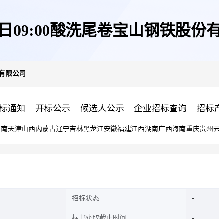
22日09:00酸洗尾卷宝山钢铁股份
份有限公司
标通知
开标公示
候选人公示
企业招标查询
招标
河南
天津
山西
内蒙古
辽宁
吉林
黑龙江
安徽
福建
江西
湖南
广西
海南
重庆
贵州
招标状态
标书获取截止时间