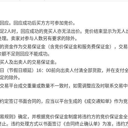
行回应。回应成功后买方方可参加竞价。
足2人时，回应成功的竞买人亦无法出价。竞价结束显示为无人
处理。卖家对参与人数另有要求的除外。
度的资金作为交易保证金（含竞价保证金和服务费保证金），交易
余额不足则回应不能成功。
竞买人及出卖人的交易保证金。
日（节假日顺延）16：00前向出卖人付清全部货款，并在支付
约定的除外。
子交易平台成交重量或数量不一致时，如需调整应及时联系交易中
。约定签订书面合同的，应当以平台生成的《成交通知单》作为竞
交易规则》确定，并根据竞价保证金制度将违约方的竞价保证金全
终止。违约处理方式以书面签订《合同终止确认单》为准，违约