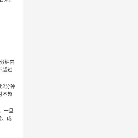
2分钟内
不超过
此2分钟
时不超
。一旦
量、成