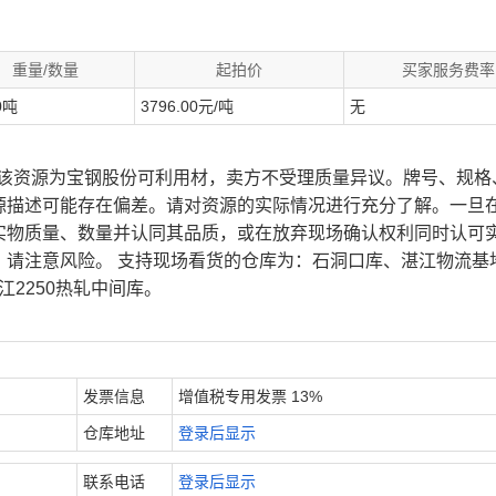
重量/数量
起拍价
买家服务费率
0吨
3796.00元/吨
无
、该资源为宝钢股份可利用材，卖方不受理质量异议。牌号、规格
源描述可能存在偏差。请对资源的实际情况进行充分了解。一旦
实物质量、数量并认同其品质，或在放弃现场确认权利同时认可
，请注意风险。 支持现场看货的仓库为：石洞口库、湛江物流基
江2250热轧中间库。
发票信息
增值税专用发票 13%
仓库地址
登录后显示
联系电话
登录后显示