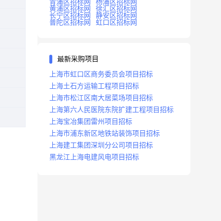
青浦区招标网
杨浦区招标网
黄浦区招标网
徐汇区招标网
长宁区招标网
静安区招标网
普陀区招标网
虹口区招标网
最新采购项目
上海市虹口区商务委员会项目招标
上海土石方运输工程项目招标
上海市松江区南大居菜场项目招标
上海第六人民医院东院扩建工程项目招标
上海宝冶集团雷州项目招标
上海市浦东新区地铁站装饰项目招标
上海建工集团深圳分公司项目招标
黑龙江上海电建风电项目招标