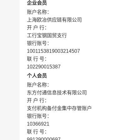
企业会员
账户名称：
上海欧冶供应链有限公司
开 户 行：
工行宝钢国贸支行
银行账号：
1001153819003214507
联 行 号：
102290015387
个人会员
账户名称：
东方付通信息技术有限公司
开 户 行：
支付机构备付金集中存管账户
银行账号：
10366921
联 行 号：
991290000697