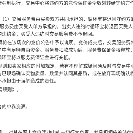
请强制执行，交易中心将违约方的竞价保证金全数划转给守约方
：（1）交易服务费由买卖双方共同承担的，循环宝将退回守约方
易服务费由买受人单方承担的，出卖人违约时循环宝将退回买受人
的违约金；买受人违约时交易服务费不予退回。
事项将在该场次的竞价公告中予以说明。竞价成交后，交易服务费
户中有足额自由资金。服务费扣款成功后，服务费保证金将释放
循环宝将以服务费保证金进行充抵。
规则和卖家相应的附加规定，若有不理解或疑问须及时与交易中
方已现场确认实物质量、数量并认同其品质，或在放弃现场确认
不承担由于误解造成的责任。
易规则》。
售的单卷资源。
规则，对其在网上竞价活动中的一切行为负责，并承担相应的法律