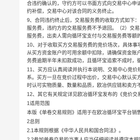
合违约确认的，守约方可以书面方式向交易中心申
约补偿，交易中心对该合同的义务终止。
9、合同违约终止后，交易服务费的收取方式如下
服务费，违约方的交易服务费不予退回。（2）交
服务费，出卖人需向循环宝支付与交易服务费等额
10、对于收取买方交易服务费的竞价场次，具体
从买方资金账户的可用余额中扣除，请确保资金账
务费逾期半年未扣款成功，且循环宝追索不成时，
11、买方应认真阅读并执行本说明、交易中心竞价
系。买方一旦在竞价过程中出价，交易中心默认买
时认可实物质量、数量和品质，欧冶供应链和卖方
12、其它有关规定详见欧冶循环宝发布的《竞价交
1适用范围
本版《单卷交易规则》适用于在欧冶循环宝平台销
2总则
2.1本规则根据《中华人民共和国合同法》。
2.2参加单卷交易的当事人应当仔细阅读并遵守本