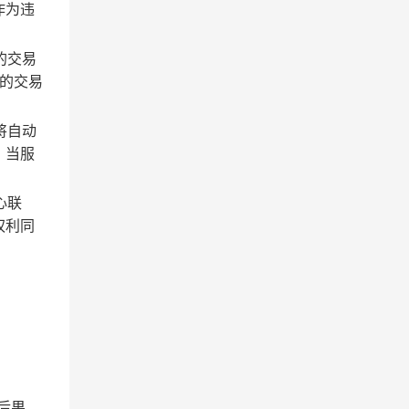
作为违
的交易
的交易
将自动
；当服
心联
权利同
后果。