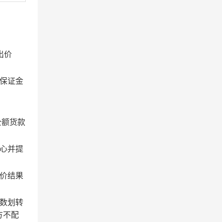
出价
保证金
全额货款
心并提
价结果
数划转
方不配