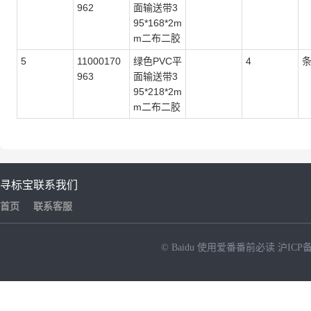
962
面输送带3
95*168*2m
m二布二胶
5
11000170
绿色PVC平
4
963
面输送带3
95*218*2m
m二布二胶
寻标宝
联系我们
首页
联系客服
© Baidu
使用爱番番前必读
沪ICP备
NEW
HOT