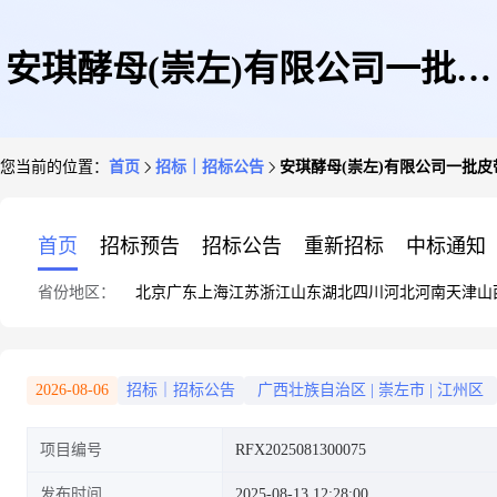
安琪酵母(崇左)有限公司一批皮
您当前的位置：
首页
招标｜招标公告
安琪酵母(崇左)有限公司一批
带询比价项目寻源公告
首页
招标预告
招标公告
重新招标
中标通知
省份地区：
北京
广东
上海
江苏
浙江
山东
湖北
四川
河北
河南
天津
山
2026-08-06
招标｜招标公告
广西壮族自治区
|
崇左市
|
江州区
项目编号
RFX2025081300075
发布时间
2025-08-13 12:28:00