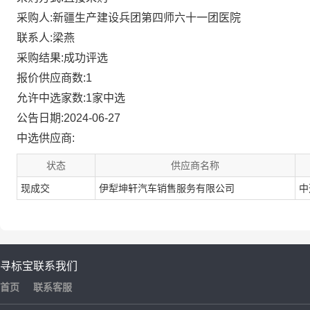
采购人:新疆生产建设兵团第四师六十一团医院
联系人:梁燕
采购结果:成功评选
报价供应商数:1
允许中选家数:1家中选
公告日期:2024-06-27
中选供应商:
状态
供应商名称
现成交
伊犁坤轩汽车销售服务有限公司
中
寻标宝
联系我们
首页
联系客服