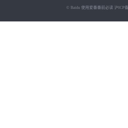
© Baidu
使用爱番番前必读
沪ICP备
NEW
HOT
暂时没有搜索结果…