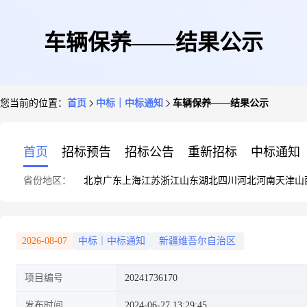
车辆保养——结果公示
您当前的位置：
首页
中标｜中标通知
车辆保养——结果公示
首页
招标预告
招标公告
重新招标
中标通知
省份地区：
北京
广东
上海
江苏
浙江
山东
湖北
四川
河北
河南
天津
山
2026-08-07
中标｜中标通知
新疆维吾尔自治区
项目编号
20241736170
发布时间
2024-06-27 13:29:45