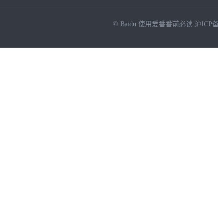
© Baidu
使用爱番番前必读
沪ICP备
NEW
HOT
暂时没有搜索结果…