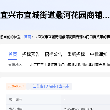
宜兴市宜城街道蠡河花园商铺33
您当前的位置：
首页
宜兴市宜城街道蠡河花园商铺33门口售货亭的
门口售货亭的租赁权拍卖公告
首页
招标预告
招标公告
重新招标
中标通知
省份地区：
北京
广东
上海
江苏
浙江
山东
湖北
四川
河北
河南
天津
山
2026-08-07
江苏省
|
无锡市
|
宜兴市
项目编号
发布时间
2025-06-03 09:32:37