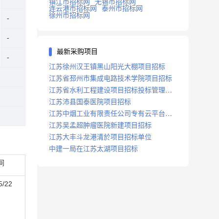
镇江市招标网
无锡市招标网
连云港市招标网
泰州市招标网
徐州市招标网
最新采购项目
江苏徐州汉王镇黑山阳光大棚项目招标
江苏省邳州市集成电路技术学院项目招标
江苏省水利工程建设项目招标投标管理办
法
江苏沛县国泰医院项目招标
江苏中烟工业有限责任公司专有云平台扩
容项目招标
江苏吴孟超肿瘤医院新建项目招标
江苏大丰斗龙港清於项目招标单位
中建一局在江苏太湖项目招标
间
5/22