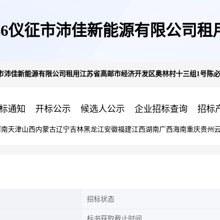
-01-268846仪征市沛佳新能源
1-268846仪征市沛佳新能源有限公司租用江苏省高邮市经济开发区奥林村十三组1
号陈必清屋顶建设33kW分布式
标通知
开标公示
候选人公示
企业招标查询
招标
河南
天津
山西
内蒙古
辽宁
吉林
黑龙江
安徽
福建
江西
湖南
广西
海南
重庆
贵州
招标状态
标书获取截止时间