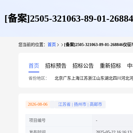
[备案]2505-321063-89
您当前的位置：
首页
[备案]2505-321063-89-0
村十三组1
首页
招标预告
招标公告
重新招标
中
省份地区：
北京
广东
上海
江苏
浙江
山东
湖北
四川
河北
2026-08-06
江苏省
|
扬州市
|
高邮市
项目编号
发布时间
2025-05-22 16:16:13