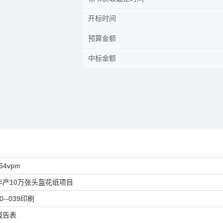
开标时间
预算金额
中标金额
64vpm
年产10万张头盔花纸项目
0--039印刷
报告表