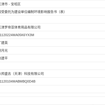
天津市 - 宝坻区
接受委托为建设单位编制环境影响报告书（表）
天津罗帝亚体育用品有限公司
1120224MA05K6YX3M
丁建英
谢月光
赵建平
众邦盛吉（天津）科技有限公司
1120104MABMBQ0D4B