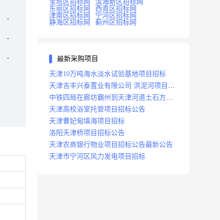
宝坻区招标网
滨海新区招标网
东丽区招标网
西青区招标网
津南区招标网
宁河区招标网
静海区招标网
蓟州区招标网
最新采购项目
天津10万吨海水淡水试验基地项目招标
天津吉丰兴泰置业有限公司 洪泥河项目招
标工程
中铁四局在廊坊霸州到天津河道土石方工
程项目招标
天津高校浴室托管项目招标公告
天津曹妃甸填海项目招标
洛阳天津桥项目招标公告
天津农商银行物业项目招标公告最新公告
天津市宁河区风力发电项目招标