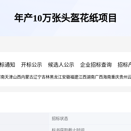
年产10万张头盔花纸项目
标通知
开标公示
候选人公示
企业招标查询
招标
河南
天津
山西
内蒙古
辽宁
吉林
黑龙江
安徽
福建
江西
湖南
广西
海南
重庆
贵州
招标状态
标书获取截止时间