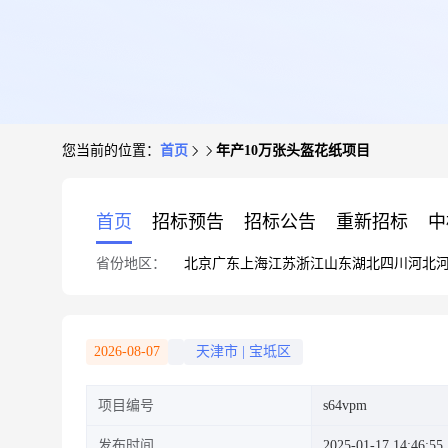
您当前的位置：
首页
年产10万张头盔花纸项目
首页
招标预告
招标公告
重新招标
中
省份地区：
北京
广东
上海
江苏
浙江
山东
湖北
四川
河北
2026-08-07
天津市
|
宝坻区
项目编号
s64vpm
发布时间
2025-01-17 14:46:55