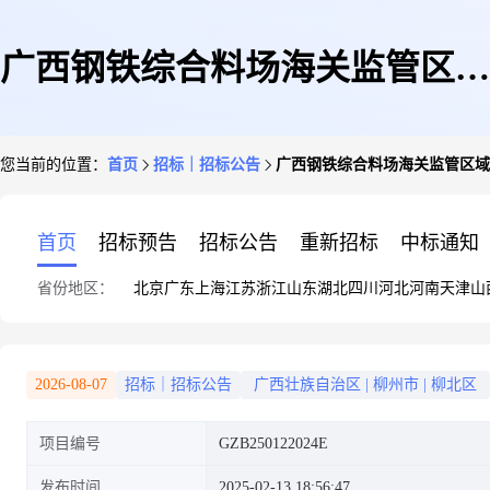
广西钢铁综合料场海关监管区域
您当前的位置：
首页
招标｜招标公告
广西钢铁综合料场海关监管区域
扩容项目电子汽车衡等设备
首页
招标预告
招标公告
重新招标
中标通知
省份地区：
北京
广东
上海
江苏
浙江
山东
湖北
四川
河北
河南
天津
山
2026-08-07
招标｜招标公告
广西壮族自治区
|
柳州市
|
柳北区
项目编号
GZB250122024E
发布时间
2025-02-13 18:56:47