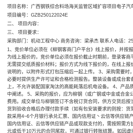
项目名称：广西钢铁综合料场海关监管区域扩容项目电子汽
项目编号：GZB250122024E
二、 项目内容：
三、 项目要求：
采购部门：机动工程中心 商务咨询：梁承杰 联系人电话：259
1、竞价单位必须在《柳钢客商门户平台》线上报价，并按报
为线上报价的，竞价单位必须在报价截止时期前，登录客商
无需提交纸质报价材料；报价方式为线下报价的，在线上报
说明的，以附件形式打包压缩后一起上传。 3、采购需要时
必要时提供生产许可证和合格检测报告。整装设备或成台套
上，不允许装配国家淘汰的高能耗落后机电设备。 4、产品
中阐述。 5、采购的报价，应为柳钢（或广钢或中金或合金
费用。成交单位与柳钢签订不含税订货合同，供方交货后按
货到验收合格后办理付款手续（如有包安装要求的则按：货
款采用4~6个月银行承兑汇票、国内信用证丶云信等供应链
国内信用证、云信等供应链产品或现款支付的，需按照需方
元或低于10万元的合同尾款，可通过银行转账结算。如因