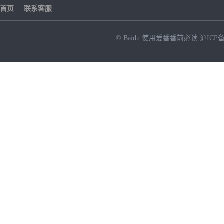
首页
联系客服
© Baidu
使用爱番番前必读
沪ICP备
NEW
HOT
暂时没有搜索结果…