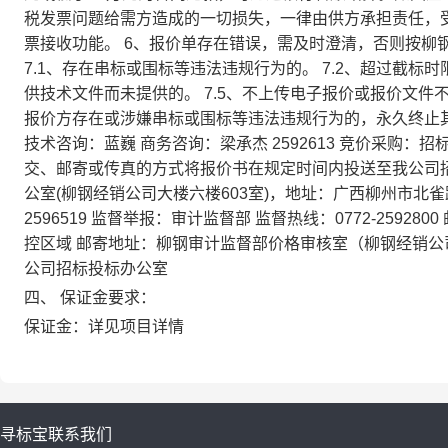
税发票问题给需方造成的一切损失，一律由供方承担责任，受
票接收功能。 6、报价单存在错误，需及时澄清，否则按柳
7.1、存在串标或围标等违法违规行为的。 7.2、超过截标时
供技术文件而未提供的。 7.5、不上传电子报价或报价文
报价方存在或涉嫌串标或围标等违法违规行为的，永久终止其柳
技术咨询：蓝巍 商务咨询：梁承杰 2592613 竞价采购：招标办管理
交、邮寄或传真的方式将报价书在规定时间内投送至我公司招
公室(柳钢经销公司大楼六楼603室)，地址：广西柳州市北雀路117
2596519 监督举报：审计监督部 监督热线：0772-259280
控区域 邮寄地址：柳钢审计监督部价格审核室（柳钢经销公司
公司招标投标办公室
四、 保证金要求：
保证金：详见项目详情
寻标宝
联系我们