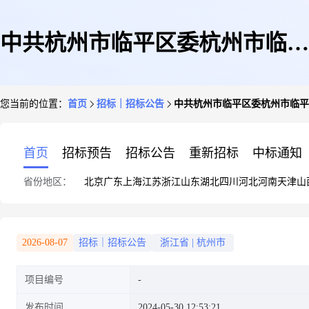
中共杭州市临平区委杭州市临平
您当前的位置：
首页
招标｜招标公告
中共杭州市临平区委杭州市临平
区人民政府信访局2023年面向中
首页
招标预告
招标公告
重新招标
中标通知
省份地区：
北京
广东
上海
江苏
浙江
山东
湖北
四川
河北
河南
天津
山
小企业预留项目执行情况公告
2026-08-07
招标｜招标公告
浙江省
|
杭州市
项目编号
发布时间
2024-05-30 12:53:21