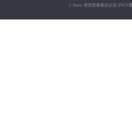
© Baidu
使用爱番番前必读
沪ICP备
NEW
HOT
暂时没有搜索结果…