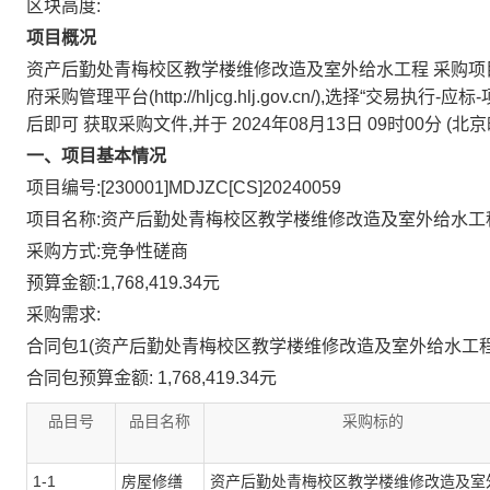
区块高度:
项目概况
资产后勤处青梅校区教学楼维修改造及室外给水工程
采购项
府采购管理平台(http://hljcg.hlj.gov.cn/),选择“
后即可
获取采购文件,并于
2024年08月13日 09时00分
(北
一、项目基本情况
项目编号:[230001]MDJZC[CS]20240059
项目名称:资产后勤处青梅校区教学楼维修改造及室外给水工
采购方式:竞争性磋商
预算金额:1,768,419.34元
采购需求:
合同包1(资产后勤处青梅校区教学楼维修改造及室外给水工程
合同包预算金额:
1,768,419.34元
品目号
品目名称
采购标的
1-1
房屋修缮
资产后勤处青梅校区教学楼维修改造及室