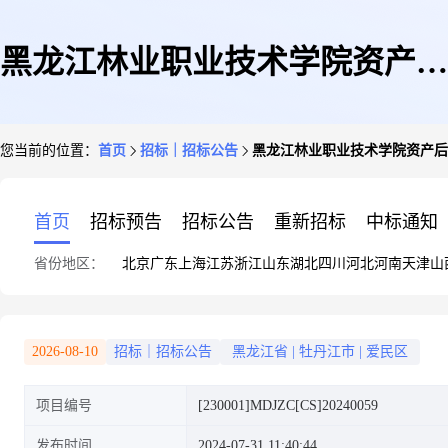
黑龙江林业职业技术学院资产后
您当前的位置：
首页
招标｜招标公告
黑龙江林业职业技术学院资产后
勤处青梅校区教学楼维修改造及
首页
招标预告
招标公告
重新招标
中标通知
省份地区：
北京
广东
上海
江苏
浙江
山东
湖北
四川
河北
河南
天津
山
室外给水工程竞争性磋商公告
2026-08-10
招标｜招标公告
黑龙江省
|
牡丹江市
|
爱民区
项目编号
[230001]MDJZC[CS]20240059
发布时间
2024-07-31 11:40:44