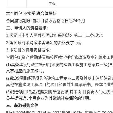
工程
本合同包
不接受
联合体投标
合同履行期限:
自项目验收合格之日起24个月
二、申请人的资格要求:
1.满足《中华人民共和国政府采购法》第二十二条规定;
2.落实政府采购政策需满足的资格要求:
无。
3.本项目的特定资格要求:
合同包1(资产后勤处青梅校区教学楼维修改造及室外给水工程
(1)具备建设行政主管部门颁发的建筑工程施工总承包三级(
具有相应的施工能力。
(2)拟派项目经理须具备建筑工程专业二级及其以上注册建造
其他在施建设工程项目的项目经理并出具承诺书。是本企业
(3)结合项目特点,按照采购单位要求,其中:项目负责人1人,技
员并提供近3个月企业为其缴纳社会保险的证明。
三、获取采购文件
时间:
2024年07月31日
至
2024年08月07日
,每天上午
00:00