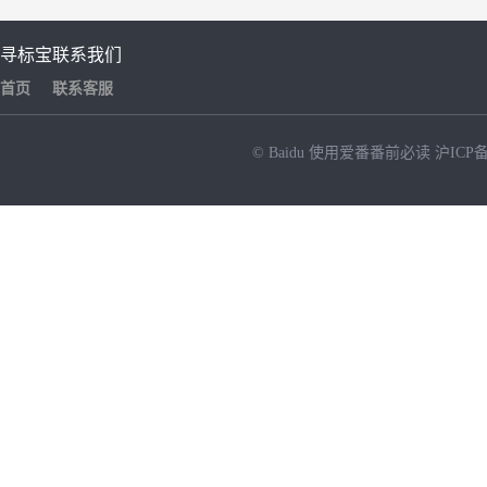
寻标宝
联系我们
首页
联系客服
© Baidu
使用爱番番前必读
沪ICP备
NEW
HOT
暂时没有搜索结果…