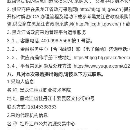
或媒体提供的信息而造成损失的,
采购人
、
交易中心
概不负
2.
供应商应在黑龙江省政府采购网(
http://hljcg.hlj.gov.cn
)
开标时解密(
CA
办理流程及驱动下载参考黑龙江省政府采购
骤,供应商在黑龙江省政府采购网(
http://hljcg.hlj.gov.cn/
)下
3.
黑龙江省政府采购管理平台运维服务
3.
1
、客服电话:
400-998-5566
按
1
号键。
3.
2
、金融服务中心【合同融资】和【电子保函】咨询电话:
3.
3
、供应商操作手册下载地址:
https://hljcg.hlj.gov.cn/free
3.
4
、平台常见问题及处理方法:
https://www.yuque.com/u12
八、凡对本次采购提出询问,请按以下方式联系。
1.采购人信息
名 称:
黑龙江林业职业技术学院
地 址:
黑龙江省牡丹江市爱民区文化街99号
联系方式:
15145338333
2.采购代理机构信息
名 称:
牡丹江市公共资源交易中心