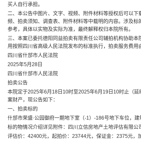
买人自行承担。
二、本公告中图片、文字、视频、附件材料等授权后可以下
频、拍卖须知、调查表、附件材料等中载明的内容。涉及标
参考，具体以实物及实际为准，最终解释权归本院所有。
三、本案已委托
德阳同益拍卖有限责任公司
辅拍机构协助本
用按照四川省高级人民法院发布的标准执行，拍卖服务费用
四川省
什邡市
人民法院
2025
年
5
月
28
日
四川省什邡市人民法院
拍卖公告
本院定于
2025年6月18日10时至2025年6月19日10
案财产，现公告如下：
一、拍卖标的
什邡市荣盛
·公园御府一期地下室（-1）-186号地下车位，建
标的物情况介绍详见
附件：四川立信房地产土地评估有限公
评估价：
42400元，起拍价：23744元，保证金：2375元