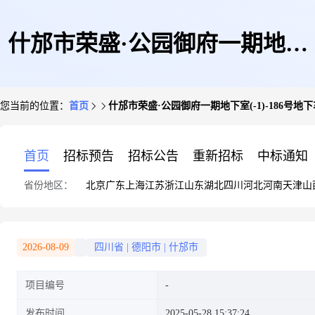
什邡市荣盛·公园御府一期地下
您当前的位置：
首页
什邡市荣盛·公园御府一期地下室(-1)-186号地
室(-1)-186号地下车位
首页
招标预告
招标公告
重新招标
中标通知
省份地区：
北京
广东
上海
江苏
浙江
山东
湖北
四川
河北
河南
天津
山
2026-08-09
四川省
|
德阳市
|
什邡市
项目编号
发布时间
2025-05-28 15:37:24