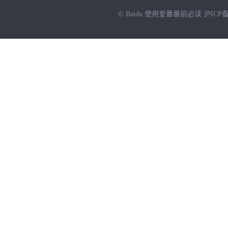
© Baidu
使用爱番番前必读
沪ICP备
NEW
HOT
暂时没有搜索结果…