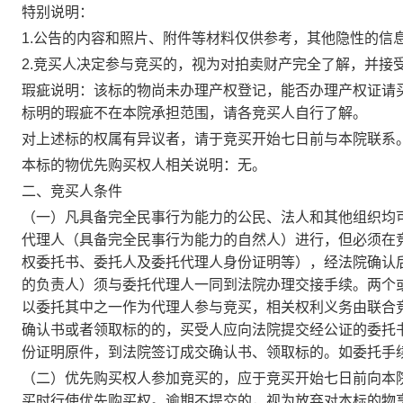
特别说明：
1.公告的内容和照片、附件等材料仅供参考，其他隐性的信
2.竞买人决定参与竞买的，视为对拍卖财产完全了解，并接
瑕疵说明：
该标的物尚未办理产权登记，能否办理产权证请
标明的瑕疵不在本院承担范围，请各竞买人自行了解。
对上述标的权属有异议者，请于
竞买开始七日前
与本院联系
本标的物优先购买权人相关说明：
无
。
二、竞买人条件
（一）凡具备完全民事行为能力的公民、法人和其他组织均
代理人（具备完全民事行为能力的自然人）进行，但必须在
权委托书、委托人及委托代理人身份证明等），经法院确认
的负责人）须与委托代理人一同到法院办理交接手续。两个
以委托其中之一作为代理人参与竞买，相关权利义务由联合
确认书或者领取标的的，买受人应向法院提交经公证的委托
份证明原件，到法院签订成交确认书、领取标的。如委托手
（二）优先购买权人参加竞买的，应于
竞买开始七日前
向
本
买时行使优先购买权。逾期不提交的，视为放弃对本标的物