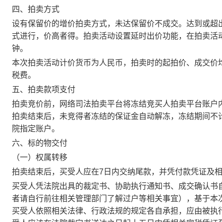
四、拍卖方式
设有保留价的增价拍卖方式，未达保留价不成交。达到或超
式进行，价高者得。拍卖活动设置延时出价功能，在拍卖活
钟。
本次拍卖活动计价货币为人民币，拍卖时的起拍价、成交价
税费。
五、拍卖款项支付
拍卖竞价前，网络司法拍卖平台将冻结竞买人拍卖平台账户
拍卖结束后，未竞得者冻结的保证金自动解冻，冻结期间不
院指定账户。
六、标的物交付
（一）权属转移
拍卖结束后，买受人应在
7
日内交纳尾款，并凭付款凭证及
买受人凭法院出具的裁定书、协助执行通知书、成交确认书
者请自行前往相关管理部门了解过户等相关事宜），基于本
买受人依照相关法律、行政法规的规定各自承担，应由被执