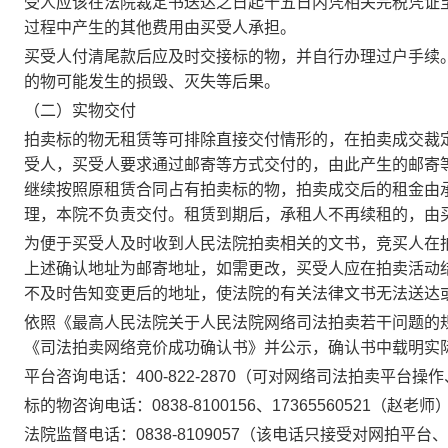
受人应该在法院裁定书送达之日起十五日内凭相关完税凭证
过程中产生的其
他费用由买受人承担。
买受人付清尾款后应及时交接标的物，并自行办理过户手续
的物可能发生的损毁、灭失等后果。
（二）实物交付
拍卖标的物无租赁等可排除直接交付情形的，在拍卖成交裁
受人，买受人要求通过邮寄等方式交付的，由此产生的邮寄
继续按照原租赁合同占有拍卖标的物，拍卖成交后的租金由
理，本院不负责交付。租赁到期后，承租人不再续租的，由
为便于买受人及时收到人民法院拍卖相关的文书，竞买人在
上述确认地址为邮寄地址，如需更改，买受人应在拍卖活动
不及时告知变更后的地址，使法院的有关法律文书无法送达
依照《最高人民法院关于人民法院网络司法拍卖若干问题的
《司法拍卖网络竞价成功确认书》并公示，确认书中载明实
平台咨询电话：
400-822-2870
（可对网络司法拍卖平台操作
标的物咨询电话：
0838-8100156、17365560521（赵老师
法院监督电话：
0838-8109057
（该电话只接受对网拍平台、